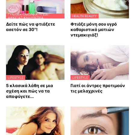
ΓΥΝΑΊΚΑ-ΟΜΟΡΦΙΆ-ΥΓΕΊΑ-
HEALTH BEAUTY
ΜΑΚΙΓΙΆΖ-ΚΑΛΛΥΝΤΙΚΆ
Δείτε πώς να φτιάξετε
Φτιάξε μόνη σου υγρό
ασετόν σε 30''!
καθαριστικό ματιών
ντεμακιγιάζ!
LIFESTYLE
LIFESTYLE
5 κλασικά λάθη σε μια
Γιατί οι άντρες προτιμούν
σχέση και πώς να τα
τις μελαχρινές
αποφύγετε...