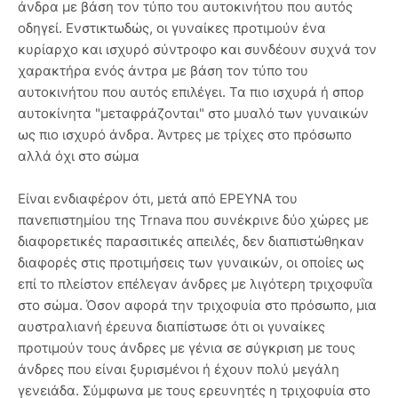
άνδρα με βάση τον τύπο του αυτοκινήτου που αυτός
οδηγεί. Ενστικτωδώς, οι γυναίκες προτιμούν ένα
κυρίαρχο και ισχυρό σύντροφο και συνδέουν συχνά τον
χαρακτήρα ενός άντρα με βάση τον τύπο του
αυτοκινήτου που αυτός επιλέγει. Τα πιο ισχυρά ή σπορ
αυτοκίνητα "μεταφράζονται" στο μυαλό των γυναικών
ως πιο ισχυρό άνδρα. Άντρες με τρίχες στο πρόσωπο
αλλά όχι στο σώμα
Είναι ενδιαφέρον ότι, μετά από ΕΡΕΥΝΑ του
πανεπιστημίου της Trnava που συνέκρινε δύο χώρες με
διαφορετικές παρασιτικές απειλές, δεν διαπιστώθηκαν
διαφορές στις προτιμήσεις των γυναικών, οι οποίες ως
επί το πλείστον επέλεγαν άνδρες με λιγότερη τριχοφυΐα
στο σώμα. Όσον αφορά την τριχοφυία στο πρόσωπο, μια
αυστραλιανή έρευνα διαπίστωσε ότι οι γυναίκες
προτιμούν τους άνδρες με γένια σε σύγκριση με τους
άνδρες που είναι ξυρισμένοι ή έχουν πολύ μεγάλη
γενειάδα. Σύμφωνα με τους ερευνητές η τριχοφυία στο