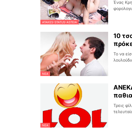
Ένας Κρη
φορολογι
ATAKES-STATUS-ASTEIA
10 τσ
πρόκε
Το να είσ
λουλούδι
ΝΈΑ
ΑΝΕΚΔ
παθια
Τρεις φί
τελευταί
ΝΈΑ