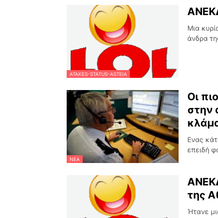
ΑΝΕΚΔ
Μια κυρί
άνδρα τη
ATAKES-STATUS-ASTEIA
Οι πι
στην 
κλάμα
Ενας κάτ
επειδή φ
ΝΈΑ
ΑΝΕΚΔ
της Α
Ήτανε μι