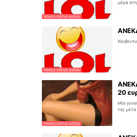
μέρα στη
ATAKES-STATUS-ASTEIA
ΑΝΕΚ
Κουβεντι
ATAKES-STATUS-ASTEIA
ΑΝΕΚΔ
20 ε
Μια γυνα
της μετά
ATAKES-STATUS-ASTEIA