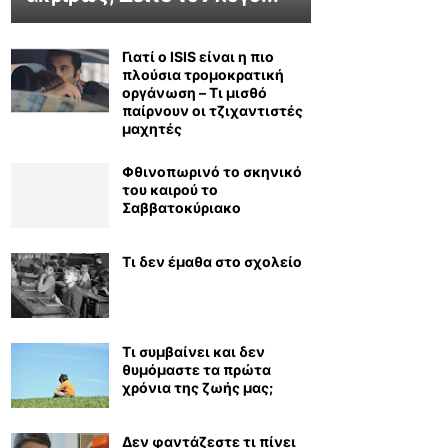
Γιατί ο ISIS είναι η πιο
πλούσια τρομοκρατική
οργάνωση – Τι μισθό
παίρνουν οι τζιχαντιστές
μαχητές
Φθινοπωρινό το σκηνικό
του καιρού το
Σαββατοκύριακο
Τι δεν έμαθα στο σχολείο
Τι συμβαίνει και δεν
θυμόμαστε τα πρώτα
χρόνια της ζωής μας;
Δεν φαντάζεστε τι πίνει