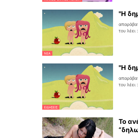
"H δη
απαράβατ
του λέει 
ΝΈΑ
"H δη
απαράβατ
του λέει 
ΕΙΔΗΣΕΙΣ
Το αν
“δηλω