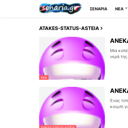
ΣΕΝΆΡΙΑ
NEA
ATAKES-STATUS-ASTEIA
ΑΝΕΚΔ
Mία κοπέ
νερά της
ΝΈΑ
ΑΝΕΚΔ
Ένας τύπ
κουμπί γ
ATAKES-STATUS-ASTEIA