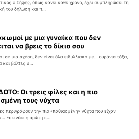
τικός ο Σήφης, όπως κάνει κάθε χρόνο, έχει συμπληρώσει τη
κή του δήλωση και π…
ακωμοί με μια γυναίκα που δεν
ιται να βρεις το δίκιο σου
αι σε μια σχέση, δεν είναι όλα ειδυλλιακά με… ουράνια τόξα,
α και βόλτες σ…
ΟΤΟ: Οι τρεις φίλες και η πιο
σμένη τους νύχτα
λες περιγράφουν την πιο «παθιασμένη» νύχτα που είχαν
α... Ξεκινάει η πρώτη π…