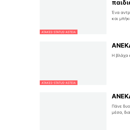
παιδι
Ένα αντρ
και μπήκ
ATAKES-STATUS-ASTEIA
ΑΝΕΚΔ
Η βλάχα 
ATAKES-STATUS-ASTEIA
ΑΝΕΚΔ
Πάνε δυο
μέσα, δι