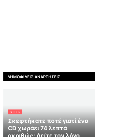
ΔΗΜΟΦΙΛΕΊΣ ΑΝΑΡΤΉΣΕΙΣ
SLIDER
Σκεφτήκατε ποτέ γιατί ένα
CD χωράει 74 λεπτά
ακριβώς; Δείτε τον λόγο...