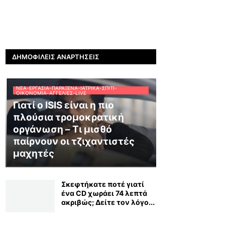
ΔΗΜΟΦΙΛΕΊΣ ΑΝΑΡΤΉΣΕΙΣ
ΝΈΑ-ΕΡΓΑΣΊΑ-ΠΑΡΆΞΕΝΑ-ΙΑΤΡΙΚΆ-ΣΠΊΤΙ-
ΟΙΚΟΝΟΜΊΑ-ΑΓΓΕΛΊΕΣ-LIVE
Γιατί ο ISIS είναι η πιο
πλούσια τρομοκρατική
οργάνωση – Τι μισθό
παίρνουν οι τζιχαντιστές
μαχητές
Σκεφτήκατε ποτέ γιατί
ένα CD χωράει 74 λεπτά
ακριβώς; Δείτε τον λόγο...