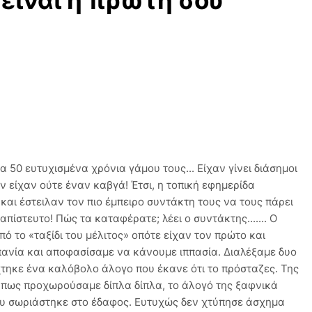
είναι η πρώτη σου
 50 ευτυχισμένα χρόνια γάμου τους... Είχαν γίνει διάσημοι
ν είχαν ούτε έναν καβγά! Έτσι, η τοπική εφημερίδα
και έστειλαν τον πιο έμπειρο συντάκτη τους να τους πάρει
απίστευτο! Πώς τα καταφέρατε; λέει ο συντάκτης....... Ο
ό το «ταξίδι του μέλιτος» οπότε είχαν τον πρώτο και
σπανία και αποφασίσαμε να κάνουμε ιππασία. Διαλέξαμε δυο
χτηκε ένα καλόβολο άλογο που έκανε ότι το πρόσταζες. Της
Όπως προχωρούσαμε δίπλα δίπλα, το άλογό της ξαφνικά
ου σωριάστηκε στο έδαφος. Ευτυχώς δεν χτύπησε άσχημα