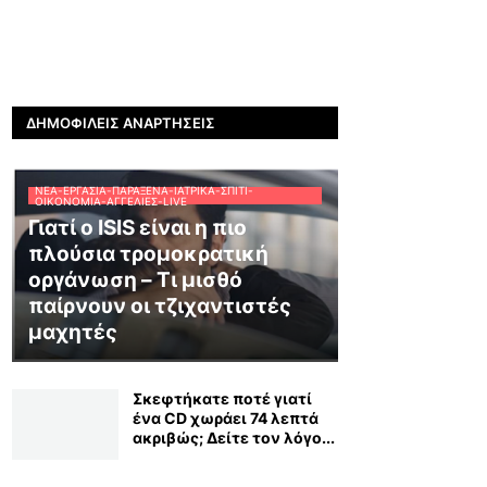
ΔΗΜΟΦΙΛΕΊΣ ΑΝΑΡΤΉΣΕΙΣ
ΝΈΑ-ΕΡΓΑΣΊΑ-ΠΑΡΆΞΕΝΑ-ΙΑΤΡΙΚΆ-ΣΠΊΤΙ-
ΟΙΚΟΝΟΜΊΑ-ΑΓΓΕΛΊΕΣ-LIVE
Γιατί ο ISIS είναι η πιο
πλούσια τρομοκρατική
οργάνωση – Τι μισθό
παίρνουν οι τζιχαντιστές
μαχητές
Σκεφτήκατε ποτέ γιατί
ένα CD χωράει 74 λεπτά
ακριβώς; Δείτε τον λόγο...