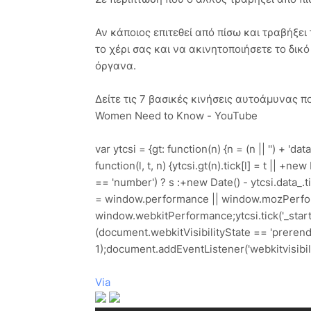
Αν κάποιος επιτεθεί από πίσω και τραβήξει
το χέρι σας και να ακινητοποιήσετε το δικ
όργανα.
Δείτε τις 7 βασικές κινήσεις αυτοάμυνας π
Women Need to Know - YouTube
var ytcsi = {gt: function(n) {n = (n || '') + 'data_
function(l, t, n) {ytcsi.gt(n).tick[l] = t || +ne
== 'number') ? s :+new Date() - ytcsi.data_.tick[
= window.performance || window.mozPerfo
window.webkitPerformance;ytcsi.tick('_start', 
(document.webkitVisibilityState == 'prerender
1);document.addEventListener('webkitvisibilityc
Via