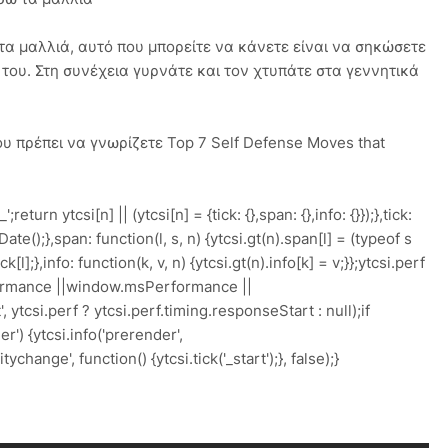
 τα μαλλιά, αυτό που μπορείτε να κάνετε είναι να σηκώσετε
ό του. Στη συνέχεια γυρνάτε και τον χτυπάτε στα γεννητικά
ου πρέπει να γνωρίζετε Top 7 Self Defense Moves that
';return ytcsi[n] || (ytcsi[n] = {tick: {},span: {},info: {}});},tick:
w Date();},span: function(l, s, n) {ytcsi.gt(n).span[l] = (typeof s
l];},info: function(k, v, n) {ytcsi.gt(n).info[k] = v;}};ytcsi.perf
rmance ||window.msPerformance ||
ytcsi.perf ? ytcsi.perf.timing.responseStart : null);if
') {ytcsi.info('prerender',
hange', function() {ytcsi.tick('_start');}, false);}