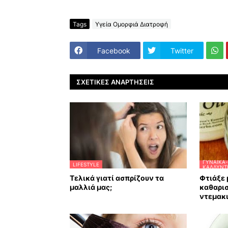
Tags
Υγεία Ομορφιά Διατροφή
Facebook
Twitter
ΣΧΕΤΙΚΈΣ ΑΝΑΡΤΉΣΕΙΣ
ΓΥΝΑΊΚΑ-
LIFESTYLE
ΚΑΛΛΥΝΤ
Τελικά γιατί ασπρίζουν τα
Φτιάξε 
μαλλιά μας;
καθαρι
ντεμακι