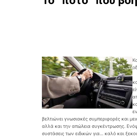
Το "ποτό" που βο
Κ
ο
κ
ε
α
κ
ε
βελτιώνει γνωσιακές συμπεριφορές και μ
αλλά και την απώλεια συγκέντρωσης. Ενόψ
συστάσεις των ειδικών για... καλό και ξεκ