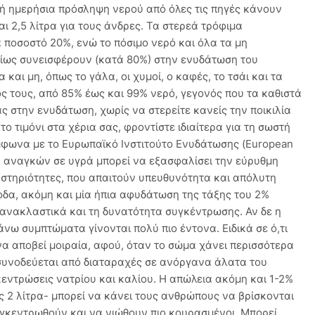
ή ημερήσια πρόσληψη νερού από όλες τις πηγές κάνουν
και 2,5 λίτρα για τους άνδρες. Τα στερεά τρόφιμα
ποσοστό 20%, ενώ το πόσιμο νερό και όλα τα μη
ίως συνεισφέρουν (κατά 80%) στην ενυδάτωση του
αι μη, όπως το γάλα, οι χυμοί, ο καφές, το τσάι και τα
ς τους, από 85% έως και 99% νερό, γεγονός που τα καθιστά
 στην ενυδάτωση, χωρίς να στερείτε κανείς την ποικιλία
το τιμόνι στα χέρια σας, φροντίστε ιδιαίτερα για τη σωστή
ύμφωνα με το Ευρωπαϊκό Ινστιτούτο Ενυδάτωσης (European
ων αναγκών σε υγρά μπορεί να εξασφαλίσει την εύρυθμη
αστηριότητες, που απαιτούν υπευθυνότητα και απόλυτη
οδα, ακόμη και μία ήπια αφυδάτωση της τάξης του 2%
τανακλαστικά και τη δυνατότητα συγκέντρωσης. Αν δε η
ω συμπτώματα γίνονται πολύ πιο έντονα. Ειδικά σε ό,τι
α αποβεί μοιραία, αφού, όταν το σώμα χάνει περισσότερα
 συνοδεύεται από διαταραχές σε ανόργανα άλατα του
εντρώσεις νατρίου και καλίου. Η απώλεια ακόμη και 1-2%
 2 λίτρα- μπορεί να κάνει τους ανθρώπους να βρίσκονται
συγκεντρωθούν και να νιώθουν πιο κουρασμένοι. Μπορεί,