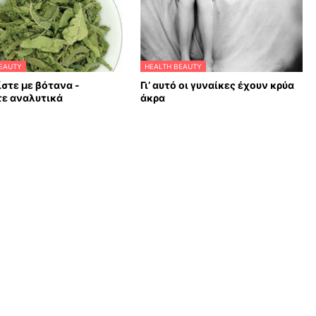
EAUTY
HEALTH BEAUTY
στε με βότανα -
Γι’ αυτό οι γυναίκες έχουν κρύα
τε αναλυτικά
άκρα