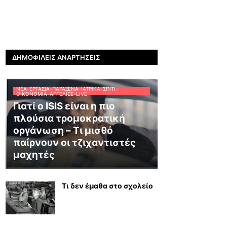
ΔΗΜΟΦΙΛΕΊΣ ΑΝΑΡΤΉΣΕΙΣ
ΝΈΑ-ΕΡΓΑΣΊΑ-ΠΑΡΆΞΕΝΑ-ΙΑΤΡΙΚΆ-ΣΠΊΤΙ-
ΟΙΚΟΝΟΜΊΑ-ΑΓΓΕΛΊΕΣ-LIVE
Γιατί ο ISIS είναι η πιο
πλούσια τρομοκρατική
οργάνωση – Τι μισθό
παίρνουν οι τζιχαντιστές
μαχητές
Τι δεν έμαθα στο σχολείο