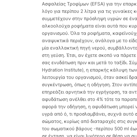
Ασφαλείας Τροφίμων (EFSA) για την επαρκ
λόγο για περίπου 2 λίτρα για τις γυναίκες 
συμμετέχουν στην πρόσληψη υγρών σε ένα 
αλκοολούχα ροφήματα είναι αυτά που κυρ
οργανισμού. Όλα τα ροφήματα, καφεϊνούχα κ
αναψυκτικά περιέχουν, ανάλογα με το είδο
μία εναλλακτική πηγή νερού, συμβάλλοντας
στη γεύση. Έτσι, αν έχετε σκοπό να πάρετε 
σας ενυδάτωση πριν και μετά το ταξίδι. Σ
Hydration Institute), η επαρκής κάλυψη τ
λειτουργία του οργανισμού, όταν ασκεί δρ
συγκέντρωση, όπως η οδήγηση. Στον αντίπ
επηρεάζει αρνητικά την εγρήγορση, τα αν
αφυδάτωση ανέλθει στο 4% τότε τα παραπάν
αφορά την οδήγηση, η αφυδάτωση μπορεί ν
υγρά από ό, τι προσλαμβάνει, συχνά αυτό
σώματος, κυρίως από διαταραχές στις συγκ
του σωματικού βάρους -περίπου 500 ml έως
σε ένταση, να είναι λιγότερο σε θέση να 