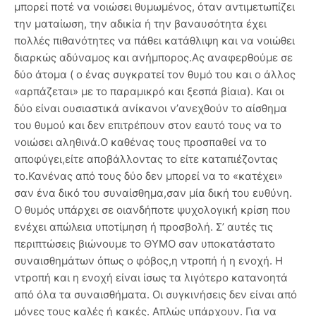
μπορεί ποτέ να νοιώσει θυμωμένος, όταν αντιμετωπίζει
την ματαίωση, την αδικία ή την βαναυσότητα έχει
πολλές πιθανότητες να πάθει κατάθλιψη και να νοιώθει
διαρκώς αδύναμος και ανήμπορος.Ας αναφερθούμε σε
δύο άτομα ( ο ένας συγκρατεί τον θυμό του και ο άλλος
«αρπάζεται» με το παραμικρό και ξεσπά βίαια). Και οι
δύο είναι ουσιαστικά ανίκανοι ν’ανεχθούν το αίσθημα
του θυμού και δεν επιτρέπουν στον εαυτό τους να το
νοιώσει αληθινά.Ο καθένας τους προσπαθεί να το
αποφύγει,είτε αποβάλλοντας το είτε καταπιέζοντας
το.Κανένας από τους δύο δεν μπορεί να το «κατέχει»
σαν ένα δικό του συναίσθημα,σαν μία δική του ευθύνη.
Ο θυμός υπάρχει σε οιανδήποτε ψυχολογική κρίση που
ενέχει απώλεια υποτίμηση ή προσβολή. Σ’ αυτές τις
περιπτώσεις βιώνουμε το ΘΥΜΟ σαν υποκατάστατο
συναισθημάτων όπως ο φόβος,η ντροπή ή η ενοχή. Η
ντροπή και η ενοχή είναι ίσως τα λιγότερο κατανοητά
από όλα τα συναισθήματα. Οι συγκινήσεις δεν είναι από
μόνες τους καλές ή κακές. Απλώς υπάρχουν. Για να