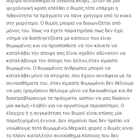
ισχυρά συναισθήματα (αγωνία,θλίψη…)όταν σε μία
ψυχολογική κρίση επέλθει ο θυμός,τότε υπάρχει η
πιθανότητα τα πράγματα να πάνε γρήγορα από το κακό
στο χειρότερο. Ο θυμός μπορεί να διαιωνίζεται από
μόνος του. Ίσως να έχετε παρατηρήσει πως δεν έχει
νόημα να διαπληκτίζεστε με κάποιον που είναι
θυμωμένος και να προσπαθείτε να τον κάνετε να
καταλάβει την άποψη σας.Είναι σχεδόν αδύνατον να
καταλάβουμε την άποψη του άλλου,όταν είμαστε
θυμωμένοι. Ο θυμωμένος άνθρωπος μπορεί να
καταλάβει μόνο τα στοιχεία, που έχουν συνάφεια με τα
συναισθήματα του, όταν είμαστε θυμωμένοι δεν θέλουμε
να μας ηρεμήσουν θέλουμε μόνο να δικαιωθούμε και θα
διαστρεβλώσουμε τα πράγματα, ώσπου να μας δώσουν
μία ακόμη «λαβή» για να οργιστούμε περισσότερο. Ο
έλεγχος ή η συγκράτηση του θυμού είναι επίσης μία
παρεξηγημένη έννοια. Δεν σημαίνει πως δεν πρέπει να
νοιώθουμε ποτέ θυμωμένοι.Μερικές φορές ο θυμός είναι
το πλέον κατάλληλο συναίσθημα.Κάποιος που δεν