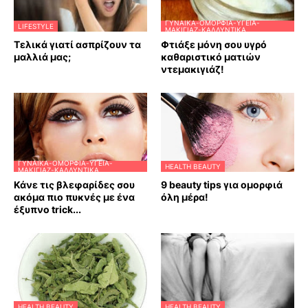
ΓΥΝΑΊΚΑ-ΟΜΟΡΦΙΆ-ΥΓΕΊΑ-
LIFESTYLE
ΜΑΚΙΓΙΆΖ-ΚΑΛΛΥΝΤΙΚΆ
Τελικά γιατί ασπρίζουν τα
Φτιάξε μόνη σου υγρό
μαλλιά μας;
καθαριστικό ματιών
ντεμακιγιάζ!
ΓΥΝΑΊΚΑ-ΟΜΟΡΦΙΆ-ΥΓΕΊΑ-
HEALTH BEAUTY
ΜΑΚΙΓΙΆΖ-ΚΑΛΛΥΝΤΙΚΆ
Κάνε τις βλεφαρίδες σου
9 beauty tips για ομορφιά
ακόμα πιο πυκνές με ένα
όλη μέρα!
έξυπνο trick...
HEALTH BEAUTY
HEALTH BEAUTY