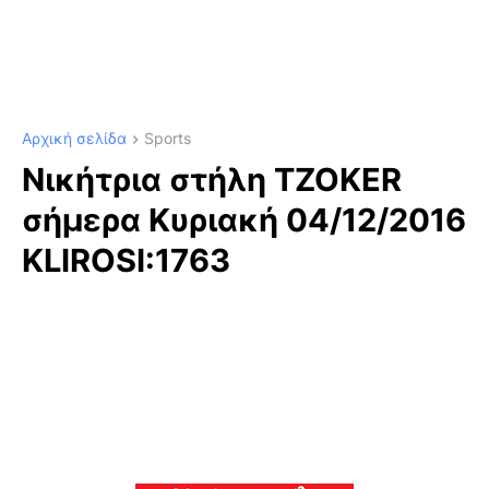
Αρχική σελίδα
Sports
Νικήτρια στήλη TZOKER
σήμερα Κυριακή 04/12/2016
KLIROSI:1763