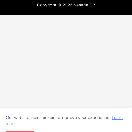
Copyright ©
2026
Senaria.GR
Our website uses cookies to improve your experience.
Learn
more