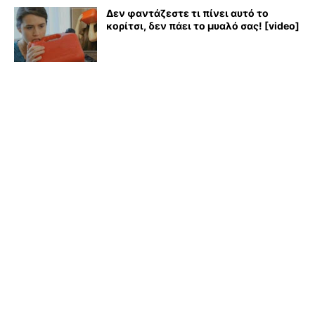
Δεν φαντάζεστε τι πίνει αυτό το
κορίτσι, δεν πάει το μυαλό σας! [video]