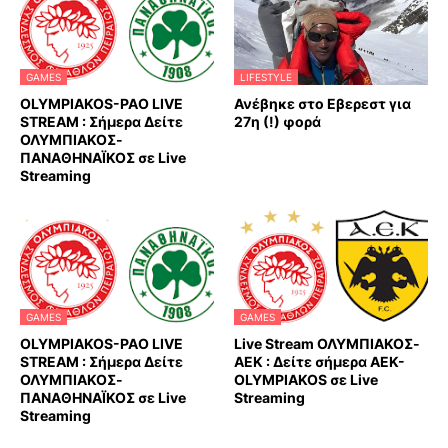
GAMES
LIFESTYLE
OLYMPIAKOS-PAO LIVE
Ανέβηκε στο Εβερεστ για
STREAM : Σήμερα Δείτε
27η (!) φορά
ΟΛΥΜΠΙΑΚΟΣ-
ΠΑΝΑΘΗΝΑΪΚΟΣ σε Live
Streaming
GAMES
GAMES
OLYMPIAKOS-PAO LIVE
Live Stream ΟΛΥΜΠΙΑΚΟΣ-
STREAM : Σήμερα Δείτε
AEK : Δείτε σήμερα AEK-
ΟΛΥΜΠΙΑΚΟΣ-
OLYMPIAKOS σε Live
ΠΑΝΑΘΗΝΑΪΚΟΣ σε Live
Streaming
Streaming