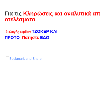
κληρωση προτο ΝΟΥΜΕΡΑ ΤΖΟΚΕΡ ΠΡΟΤΟ ΔΙΑΛΟΓΗ ΚΕΡΔΗ TZOKER NIKITRIA
STILI
κληρωση οπαπ ΤΖΟΚΕΡ
Για τις
Κληρώσεις και αναλυτικά απ
οτελέσματα
ΤΖΟΚΕΡ KAI
διαλογής κερδών
ΠΡΟΤΟ
Πατήστε
ΕΔΩ