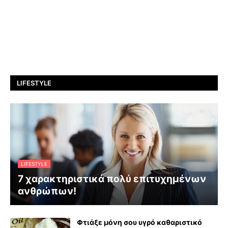
LIFESTYLE
LIFESTYLE
7 χαρακτηριστικά πολύ επιτυχημένων
ανθρώπων!
Φτιάξε μόνη σου υγρό καθαριστικό