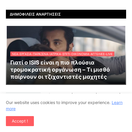
ΔΗΜΟΦΙΛΕΊΣ ΑΝΑΡΤΉΣΕΙΣ
ΝΈΑ-ΕΡΓΑΣΊΑ-ΠΑΡΆΞΕΝΑ-ΙΑΤΡΙΚΆ-ΣΠΊΤΙ-ΟΙΚΟΝΟΜΊΑ-ΑΓΓΕΛΊΕΣ-LIVE
Γιατί ο ISIS είναι η πιο πλούσια
τρομοκρατική οργάνωση – Τι μισθό
παίρνουν οι τζιχαντιστές μαχητές
Φθινοπωρινό το σκηνικό του καιρού
το Σαββατοκύριακο
Our website uses cookies to improve your experience.
Learn
more
Accept !
Σκεφτήκατε ποτέ γιατί ένα CD χωράει
74 λεπτά ακριβώς; Δείτε τον λόγο...