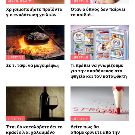
HEALTH BEAUTY
LIFESTYLE
Χρησιμοποιήστε προϊόντα
Όταν ο ύπνος δεν παίρνει
για ενυδάτωση χειλιών
τα παιδιά...
LIFESTYLE
LIFESTYLE
Σε τι ταψί να μαγειρέψω;
Τι πρέπει να γνωρίζουμε
για την αποθήκευση στο
ψυγείο και τον καταψύκτη
LIFESTYLE
LIFESTYLE
Έτσι θα καταλάβετε ότι το
Δείτε πως θα
κρασί είναι χαλασμένο
απομακρύνετε από την