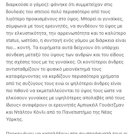
διαρκούσε ο γάμος): φάνηκε ότι συμμετείχαν στις
δουλειές του σπιτιού πολύ περισσότερο από τους
λιγότερο προικισμένους στο ύψος. Μπορεί οι γυναίκες,
σύμφωνα με τους ερευνητές, να συνδέουν το ύψος με
την ελκυστικότητα, την αρρενωπότητα και το καλύτερο
status, ωστόσο, η συνταγή ενός γάμου με διάρκεια είναι
πιο… κοντή. Τα ευρήματα αυτά δείχνουν ότι υπάρχει
σύνδεση μεταξύ του ύψους των ανδρών και του είδους
της σχέσης τους με τις γυναίκες. Οι κοντύτεροι άνδρες
αντισταθμίζουν το φυσικό μειονέκτημά τους
καταφέρνοντας να κερδίζουν περισσότερα χρήματα
από τις συζύγους τους ενώ οι ψηλότεροι άνδρες είναι
πιο πιθανό να εκμεταλλεύονται το ύψος τους ώστε να
ελκύσουν γυναίκες με υψηλότερες απολαβές από τους
ίδιους» αναφέρουν οι ερευνητές Αμπιγκέιλ Γουάιτζμαν
και Ντάλτον Κόνλι από το Πανεπιστήμιο της Νέας
Υόρκης.
Προκειμένου να καταλήξουν στα συμπεράσματά τους οι