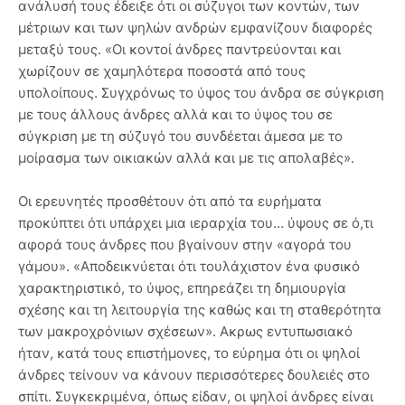
ανάλυσή τους έδειξε ότι οι σύζυγοι των κοντών, των
μέτριων και των ψηλών ανδρών εμφανίζουν διαφορές
μεταξύ τους. «Οι κοντοί άνδρες παντρεύονται και
χωρίζουν σε χαμηλότερα ποσοστά από τους
υπολοίπους. Συγχρόνως το ύψος του άνδρα σε σύγκριση
με τους άλλους άνδρες αλλά και το ύψος του σε
σύγκριση με τη σύζυγό του συνδέεται άμεσα με το
μοίρασμα των οικιακών αλλά και με τις απολαβές».
Οι ερευνητές προσθέτουν ότι από τα ευρήματα
προκύπτει ότι υπάρχει μια ιεραρχία του… ύψους σε ό,τι
αφορά τους άνδρες που βγαίνουν στην «αγορά του
γάμου». «Αποδεικνύεται ότι τουλάχιστον ένα φυσικό
χαρακτηριστικό, το ύψος, επηρεάζει τη δημιουργία
σχέσης και τη λειτουργία της καθώς και τη σταθερότητα
των μακροχρόνιων σχέσεων». Ακρως εντυπωσιακό
ήταν, κατά τους επιστήμονες, το εύρημα ότι οι ψηλοί
άνδρες τείνουν να κάνουν περισσότερες δουλειές στο
σπίτι. Συγκεκριμένα, όπως είδαν, οι ψηλοί άνδρες είναι