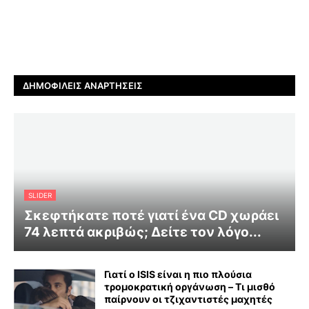
ΔΗΜΟΦΙΛΕΊΣ ΑΝΑΡΤΉΣΕΙΣ
SLIDER
Σκεφτήκατε ποτέ γιατί ένα CD χωράει
74 λεπτά ακριβώς; Δείτε τον λόγο...
Γιατί ο ISIS είναι η πιο πλούσια
τρομοκρατική οργάνωση – Τι μισθό
παίρνουν οι τζιχαντιστές μαχητές