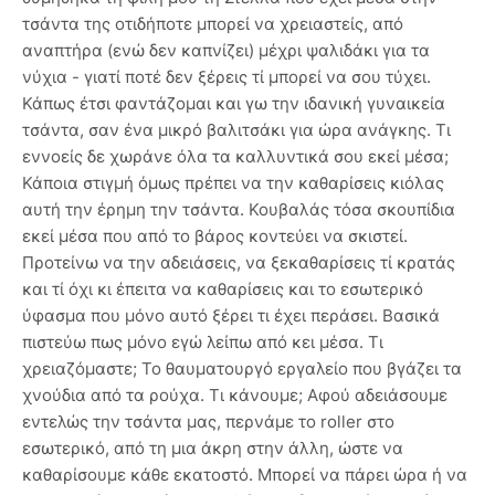
τσάντα της οτιδήποτε μπορεί να χρειαστείς, από
αναπτήρα (ενώ δεν καπνίζει) μέχρι ψαλιδάκι για τα
νύχια - γιατί ποτέ δεν ξέρεις τί μπορεί να σου τύχει.
Κάπως έτσι φαντάζομαι και γω την ιδανική γυναικεία
τσάντα, σαν ένα μικρό βαλιτσάκι για ώρα ανάγκης. Τι
εννοείς δε χωράνε όλα τα καλλυντικά σου εκεί μέσα;
Κάποια στιγμή όμως πρέπει να την καθαρίσεις κιόλας
αυτή την έρημη την τσάντα. Κουβαλάς τόσα σκουπίδια
εκεί μέσα που από το βάρος κοντεύει να σκιστεί.
Προτείνω να την αδειάσεις, να ξεκαθαρίσεις τί κρατάς
και τί όχι κι έπειτα να καθαρίσεις και το εσωτερικό
ύφασμα που μόνο αυτό ξέρει τι έχει περάσει. Βασικά
πιστεύω πως μόνο εγώ λείπω από κει μέσα. Τι
χρειαζόμαστε; Το θαυματουργό εργαλείο που βγάζει τα
χνούδια από τα ρούχα. Τι κάνουμε; Αφού αδειάσουμε
εντελώς την τσάντα μας, περνάμε το roller στο
εσωτερικό, από τη μια άκρη στην άλλη, ώστε να
καθαρίσουμε κάθε εκατοστό. Μπορεί να πάρει ώρα ή να