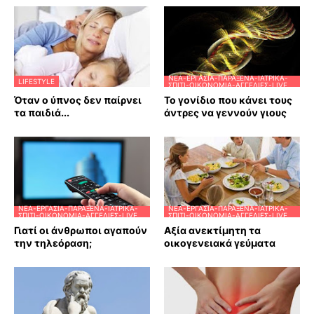
ΝΈΑ-ΕΡΓΑΣΊΑ-ΠΑΡΆΞΕΝΑ-ΙΑΤΡΙΚΆ-
LIFESTYLE
ΣΠΊΤΙ-ΟΙΚΟΝΟΜΊΑ-ΑΓΓΕΛΊΕΣ-LIVE
Όταν ο ύπνος δεν παίρνει
Το γονίδιο που κάνει τους
τα παιδιά...
άντρες να γεννούν γιους
ΝΈΑ-ΕΡΓΑΣΊΑ-ΠΑΡΆΞΕΝΑ-ΙΑΤΡΙΚΆ-
ΝΈΑ-ΕΡΓΑΣΊΑ-ΠΑΡΆΞΕΝΑ-ΙΑΤΡΙΚΆ-
ΣΠΊΤΙ-ΟΙΚΟΝΟΜΊΑ-ΑΓΓΕΛΊΕΣ-LIVE
ΣΠΊΤΙ-ΟΙΚΟΝΟΜΊΑ-ΑΓΓΕΛΊΕΣ-LIVE
Γιατί οι άνθρωποι αγαπούν
Αξία ανεκτίμητη τα
την τηλεόραση;
οικογενειακά γεύματα