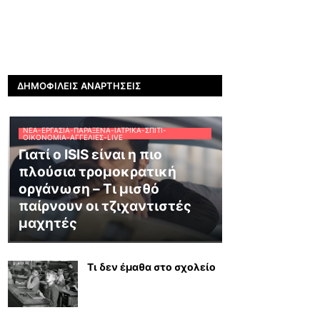
ΔΗΜΟΦΙΛΕΊΣ ΑΝΑΡΤΉΣΕΙΣ
ΝΈΑ-ΕΡΓΑΣΊΑ-ΠΑΡΆΞΕΝΑ-ΙΑΤΡΙΚΆ-ΣΠΊΤΙ-
ΟΙΚΟΝΟΜΊΑ-ΑΓΓΕΛΊΕΣ-LIVE
Γιατί ο ISIS είναι η πιο
πλούσια τρομοκρατική
οργάνωση – Τι μισθό
παίρνουν οι τζιχαντιστές
μαχητές
Τι δεν έμαθα στο σχολείο