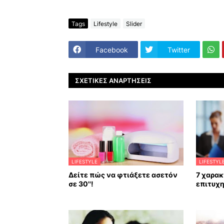
Tags
Lifestyle
Slider
Facebook
Twitter
ΣΧΕΤΙΚΈΣ ΑΝΑΡΤΉΣΕΙΣ
LIFESTYLE
LIFESTYL
Δείτε πώς να φτιάξετε ασετόν
7 χαρακ
σε 30''!
επιτυχ