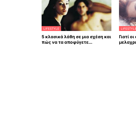
LIFESTYLE
LIFESTYL
5 κλασικά λάθη σε μια σχέση και
Γιατί ο
πώς να τα αποφύγετε...
μελαχρ