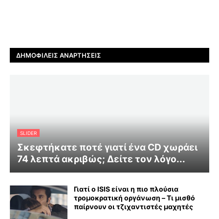
ΔΗΜΟΦΙΛΕΊΣ ΑΝΑΡΤΉΣΕΙΣ
SLIDER
Σκεφτήκατε ποτέ γιατί ένα CD χωράει
74 λεπτά ακριβώς; Δείτε τον λόγο...
Γιατί ο ISIS είναι η πιο πλούσια
τρομοκρατική οργάνωση – Τι μισθό
παίρνουν οι τζιχαντιστές μαχητές