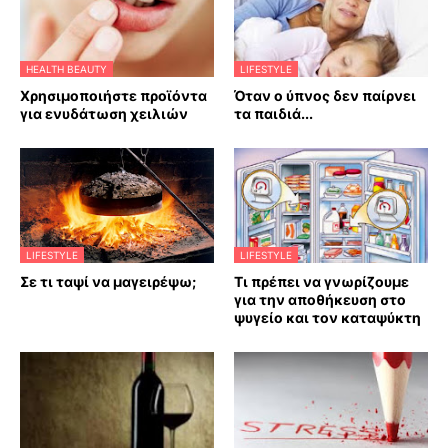
HEALTH BEAUTY
LIFESTYLE
Χρησιμοποιήστε προϊόντα
Όταν ο ύπνος δεν παίρνει
για ενυδάτωση χειλιών
τα παιδιά...
LIFESTYLE
LIFESTYLE
Σε τι ταψί να μαγειρέψω;
Τι πρέπει να γνωρίζουμε
για την αποθήκευση στο
ψυγείο και τον καταψύκτη