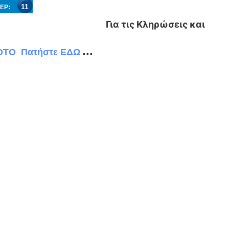
11
ΕΡ:
αποτελέσματα τζοκερ klirwsi tzoker goker apotelesmata οπαπ proto tzoker opap
Για τις Κληρώσεις και
R NIKITRIA STILI
κληρωση οπαπ ΤΖΟΚΕΡ
...
ΟΤΟ Πατήστε ΕΔΩ
ΤΖΟΚΕΡ
Εύρεση Επιτυχιών
πρακτορείο ΟΠΑΠ klirosi tzoker proto simera noymera arithmoi klirosis