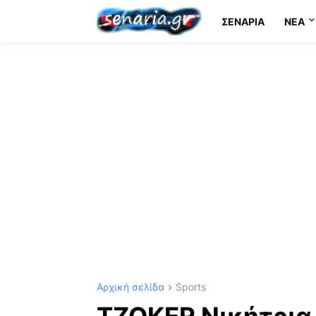
ΣΕΝΆΡΙΑ
NEA
Αρχική σελίδα
Sports