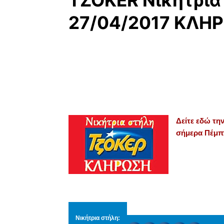
TZOKER Νικήτρια
27/04/2017 ΚΛΗ
Δείτε εδώ τη
σήμερα
Πέμπτ
TZOKER Νικήτρια στή
KLIROTHIKAN SIME
ΝΟΥΜΕΡΑ ΚΛΗΡΩΘΗ
ΤΖΟΚΕΡ proto tzoker αποτελεσματα opap joker apotelesmata kliro
Νικήτρια στήλη: