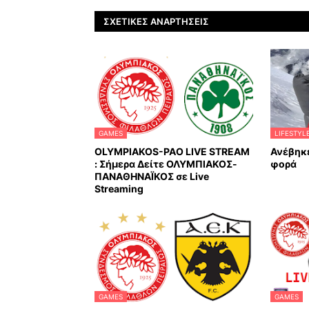
ΣΧΕΤΙΚΈΣ ΑΝΑΡΤΉΣΕΙΣ
GAMES
LIFESTYL
OLYMPIAKOS-PAO LIVE STREAM
Ανέβηκε
: Σήμερα Δείτε ΟΛΥΜΠΙΑΚΟΣ-
φορά
ΠΑΝΑΘΗΝΑΪΚΟΣ σε Live
Streaming
GAMES
GAMES