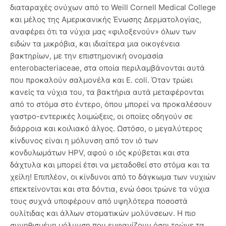
διαταραχές ονύχων από το Weill Cornell Medical College
και μέλος της Αμερικανικής Ένωσης Δερματολογίας,
αναφέρει ότι τα νύχια μας «φιλοξενούν» όλων των
ειδών τα μικρόβια, και ιδιαίτερα μια οικογένεια
βακτηρίων, με την επιστημονική ονομασία
enterobacteriaceae, στα οποία περιλαμβάνονται αυτά
που προκαλούν σαλμονέλα και E. coli. Όταν τρώει
κανείς τα νύχια του, τα βακτήρια αυτά μεταφέρονται
από το στόμα στο έντερο, όπου μπορεί να προκαλέσουν
γαστρο-εντερικές λοιμώξεις, οι οποίες οδηγούν σε
διάρροια και κοιλιακό άλγος. Ωστόσο, ο μεγαλύτερος
κίνδυνος είναι η μόλυνση από τον ιό των
κονδυλωμάτων HPV, αφού ο ιός κρύβεται και στα
δάχτυλα και μπορεί έτσι να μεταδοθεί στο στόμα και τα
χείλη! Επιπλέον, οι κίνδυνοι από το δάγκωμα των νυχιών
επεκτείνονται και στα δόντια, ενώ όσοι τρώνε τα νύχια
τους συχνά υποφέρουν από υψηλότερα ποσοστά
ουλίτιδας και άλλων στοματικών μολύνσεων. Η πιο
συνηθισμένη μόλυνση που εμφανίζουν όσοι τρώνε τα