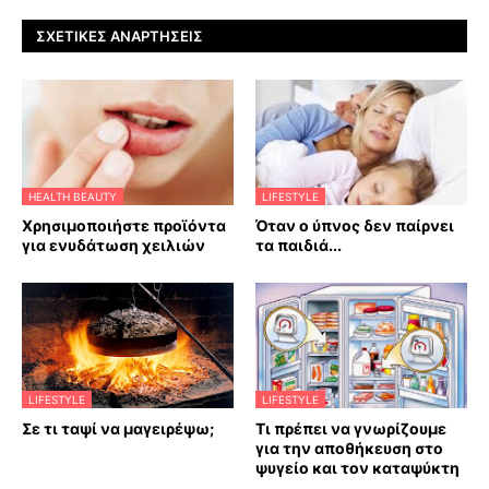
ΣΧΕΤΙΚΈΣ ΑΝΑΡΤΉΣΕΙΣ
HEALTH BEAUTY
LIFESTYLE
Χρησιμοποιήστε προϊόντα
Όταν ο ύπνος δεν παίρνει
για ενυδάτωση χειλιών
τα παιδιά...
LIFESTYLE
LIFESTYLE
Σε τι ταψί να μαγειρέψω;
Τι πρέπει να γνωρίζουμε
για την αποθήκευση στο
ψυγείο και τον καταψύκτη