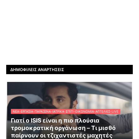
ΔΗΜΟΦΙΛΕΊΣ ΑΝΑΡΤΉΣΕΙΣ
ΝΈΑ-ΕΡΓΑΣΊΑ-ΠΑΡΆΞΕΝΑ-ΙΑΤΡΙΚΆ-ΣΠΊΤΙ-ΟΙΚΟΝΟΜΊΑ-ΑΓΓΕΛΊΕΣ-LIVE
Γιατί ο ISIS είναι η πιο πλούσια
τρομοκρατική οργάνωση – Τι μισθό
παίρνουν οι τζιχαντιστές μαχητές