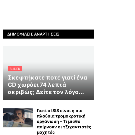
ΔΗΜΟΦΙΛΕΊΣ ΑΝΑΡΤΉΣΕΙΣ
SLIDER
Σκεφτήκατε ποτέ γιατί ένα
CD χωράει 74 λεπτά
ακριβώς; Δείτε τον λόγο...
Γιατί ο ISIS είναι η πιο
πλούσια τρομοκρατική
οργάνωση – Τι μισθό
παίρνουν οι τζιχαντιστές
μαχητές