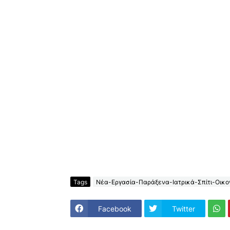
Tags
Νέα-Εργασία-Παράξενα-Ιατρικά-Σπίτι-Οικον
Facebook
Twitter