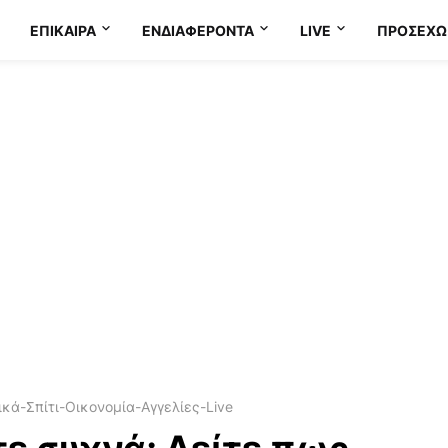
ΕΠΊΚΑΙΡΑ
ΕΝΔΙΑΦΈΡΟΝΤΑ
LIVE
ΠΡΟΣΕΧΩ
κά-Σπίτι-Οικονομία-Αγγελίες-Live