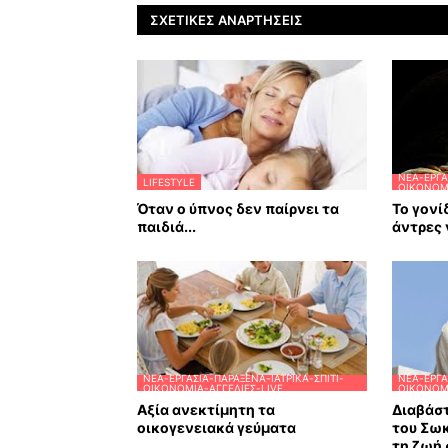
ΣΧΕΤΙΚΈΣ ΑΝΑΡΤΉΣΕΙΣ
ΝΈΑ-ΕΡΓΑ
LIFESTYLE
ΟΙΚΟΝΟΜΊ
Όταν ο ύπνος δεν παίρνει τα
Το γονί
παιδιά...
άντρες 
ΝΈΑ-ΕΡΓΑΣΊΑ-ΠΑΡΆΞΕΝΑ-ΙΑΤΡΙΚΆ-ΣΠΊΤΙ-
ΝΈΑ-ΕΡΓΑ
ΟΙΚΟΝΟΜΊΑ-ΑΓΓΕΛΊΕΣ-LIVE
ΟΙΚΟΝΟΜΊ
Αξία ανεκτίμητη τα
Διαβάστ
οικογενειακά γεύματα
του Σω
τη ζωή 