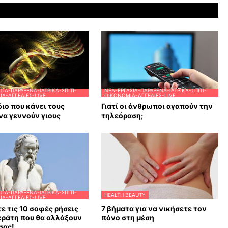
ΣΊΑ-ΠΑΡΆΞΕΝΑ-ΙΑΤΡΙΚΆ-ΣΠΊΤΙ-
ΝΈΑ-ΕΡΓΑΣΊΑ-ΠΑΡΆΞΕΝΑ-ΙΑΤΡΙΚΆ-ΣΠΊΤΙ-
Α-ΑΓΓΕΛΊΕΣ-LIVE
ΟΙΚΟΝΟΜΊΑ-ΑΓΓΕΛΊΕΣ-LIVE
διο που κάνει τους
Γιατί οι άνθρωποι αγαπούν την
να γεννούν γιους
τηλεόραση;
ΣΊΑ-ΠΑΡΆΞΕΝΑ-ΙΑΤΡΙΚΆ-ΣΠΊΤΙ-
HEALTH BEAUTY
Α-ΑΓΓΕΛΊΕΣ-LIVE
ε τις 10 σοφές ρήσεις
7 βήματα για να νικήσετε τον
κράτη που θα αλλάξουν
πόνο στη μέση
σας!