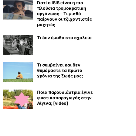
Γιατί ο ISIS είναι η πιο
πλούσια τρομοκρατική
οργάνωση – Τι μισθό
παίρνουν οι τζιχαντιστές
μαχητές
Τι δεν έμαθα στο σχολείο
Τι συμβαίνει και δεν
θυμόμαστε τα πρώτα
χρόνια της ζωής μας;
Ποια παρουσιάστρια έγινε
φυστικοπαραγωγός στην
Αίγινα; [video]