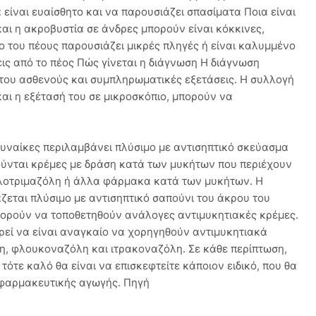
 είναι ευαίσθητο και να παρουσιάζει σπασίματα Ποια είναι
αι η ακροβυστία σε άνδρες μπορούν είναι κόκκινες,
 του πέους παρουσιάζει μικρές πληγές ή είναι καλυμμένο
ις από το πέος Πώς γίνεται η διάγνωση Η διάγνωση
α του ασθενούς και συμπληρωματικές εξετάσεις. Η συλλογή
 και η εξέτασή του σε μικροσκόπιο, μπορούν να
 γυναίκες περιλαμβάνει πλύσιμο με αντισηπτικό σκεύασμα
ούνται κρέμες με δράση κατά των μυκήτων που περιέχουν
κλοτριμαζόλη ή άλλα φάρμακα κατά των μυκήτων. Η
ζεται πλύσιμο με αντισηπτικό σαπούνι του άκρου του
πορούν να τοποθετηθούν ανάλογες αντιμυκητιακές κρέμες.
ρεί να είναι αναγκαίο να χορηγηθούν αντιμυκητιακά
, φλουκοναζόλη και ιτρακοναζόλη. Σε κάθε περίπτωση,
ότε καλό θα είναι να επισκεφτείτε κάποιον ειδικό, που θα
 φαρμακευτικής αγωγής. Πηγή