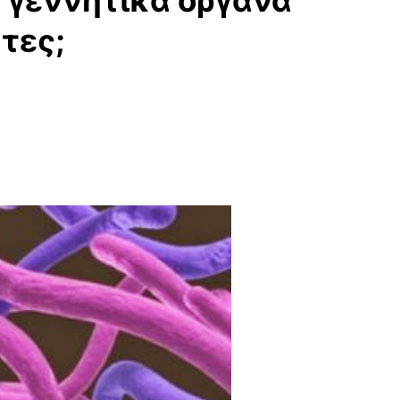
 γεννητικά όργανα
τες;