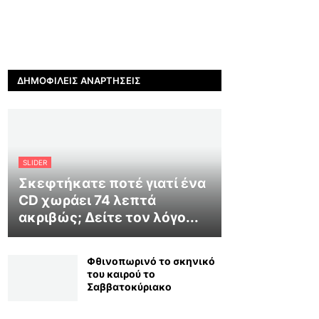
ΔΗΜΟΦΙΛΕΊΣ ΑΝΑΡΤΉΣΕΙΣ
SLIDER
Σκεφτήκατε ποτέ γιατί ένα
CD χωράει 74 λεπτά
ακριβώς; Δείτε τον λόγο...
Φθινοπωρινό το σκηνικό
του καιρού το
Σαββατοκύριακο