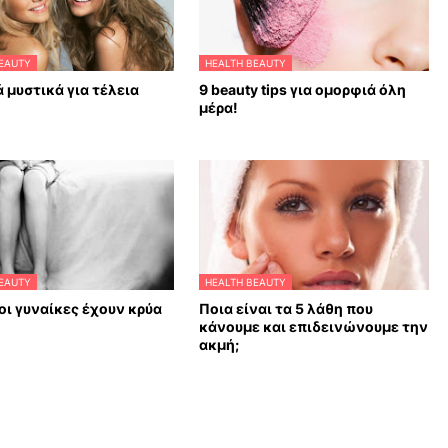
EAUTY
HEALTH BEAUTY
 μυστικά για τέλεια
9 beauty tips για ομορφιά όλη
μέρα!
EAUTY
HEALTH BEAUTY
ό οι γυναίκες έχουν κρύα
Ποια είναι τα 5 λάθη που
κάνουμε και επιδεινώνουμε την
ακμή;