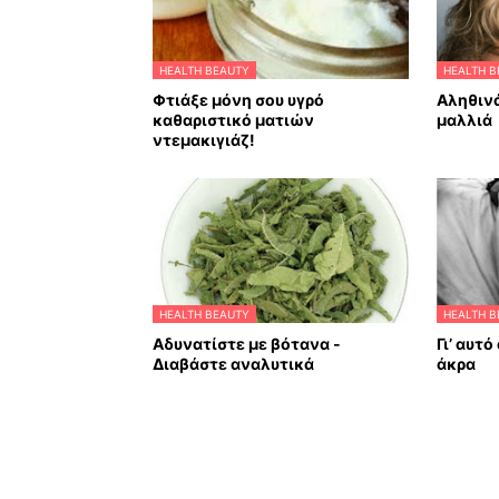
HEALTH BEAUTY
HEALTH B
Φτιάξε μόνη σου υγρό
Αληθινά
καθαριστικό ματιών
μαλλιά
ντεμακιγιάζ!
HEALTH BEAUTY
HEALTH B
Αδυνατίστε με βότανα -
Γι’ αυτ
Διαβάστε αναλυτικά
άκρα