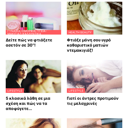
ΓΥΝΑΊΚΑ-ΟΜΟΡΦΙΆ-ΥΓΕΊΑ-
HEALTH BEAUTY
ΜΑΚΙΓΙΆΖ-ΚΑΛΛΥΝΤΙΚΆ
Δείτε πώς να φτιάξετε
Φτιάξε μόνη σου υγρό
ασετόν σε 30''!
καθαριστικό ματιών
ντεμακιγιάζ!
LIFESTYLE
LIFESTYLE
5 κλασικά λάθη σε μια
Γιατί οι άντρες προτιμούν
σχέση και πώς να τα
τις μελαχρινές
αποφύγετε...