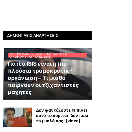
ΔΗΜΟΦΙΛΕΊΣ ΑΝΑΡΤΉΣΕΙΣ
ΝΈΑ-ΕΡΓΑΣΊΑ-ΠΑΡΆΞΕΝΑ-ΙΑΤΡΙΚΆ-ΣΠΊΤΙ-
ΟΙΚΟΝΟΜΊΑ-ΑΓΓΕΛΊΕΣ-LIVE
Γιατί ο ISIS είναι η πιο
πλούσια τρομοκρατική
οργάνωση – Τι μισθό
παίρνουν οι τζιχαντιστές
μαχητές
Δεν φαντάζεστε τι πίνει
αυτό το κορίτσι, δεν πάει
το μυαλό σας! [video]