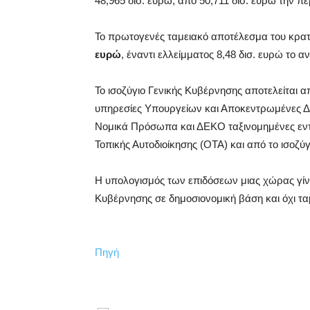
48,965 δισ. ευρώ, από 50,711 δισ. ευρώ την π
Το πρωτογενές ταμειακό αποτέλεσμα του κρα
ευρώ
, έναντι ελλείμματος 8,48 δισ. ευρώ το α
Το ισοζύγιο Γενικής Κυβέρνησης αποτελείται α
υπηρεσίες Υπουργείων και Αποκεντρωμένες Διοι
Νομικά Πρόσωπα και ΔΕΚΟ ταξινομημένες εντό
Τοπικής Αυτοδιοίκησης (ΟΤΑ) και από το ισοζ
Η υπολογισμός των επιδόσεων μιας χώρας γίνε
Κυβέρνησης σε δημοσιονομική βάση και όχι τα
Πηγή