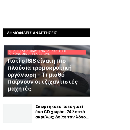
ΔΗΜΟΦΙΛΕΊΣ ΑΝΑΡΤΉΣΕΙΣ
ΝΈΑ-ΕΡΓΑΣΊΑ-ΠΑΡΆΞΕΝΑ-ΙΑΤΡΙΚΆ-ΣΠΊΤΙ-
ΟΙΚΟΝΟΜΊΑ-ΑΓΓΕΛΊΕΣ-LIVE
Γιατί ο ISIS είναι η πιο
πλούσια τρομοκρατική
οργάνωση – Τι μισθό
παίρνουν οι τζιχαντιστές
μαχητές
Σκεφτήκατε ποτέ γιατί
ένα CD χωράει 74 λεπτά
ακριβώς; Δείτε τον λόγο...