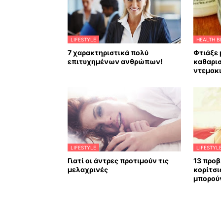
LIFESTYLE
HEALTH B
7 χαρακτηριστικά πολύ
Φτιάξε 
επιτυχημένων ανθρώπων!
καθαρι
ντεμακι
LIFESTYLE
LIFESTYL
Γιατί οι άντρες προτιμούν τις
13 προβ
μελαχρινές
κορίτσι
μπορού