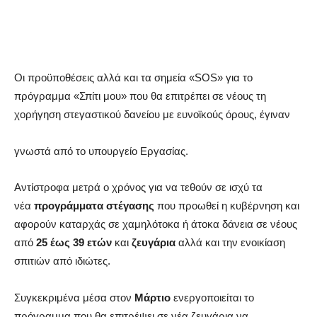
Οι προϋποθέσεις αλλά και τα σημεία «SOS» για το
πρόγραμμα «Σπίτι μου» που θα επιτρέπει σε νέους τη
χορήγηση στεγαστικού δανείου με ευνοϊκούς όρους, έγιναν
γνωστά από το υπουργείο Εργασίας.
Αντίστροφα μετρά ο χρόνος για να τεθούν σε ισχύ τα
νέα
προγράμματα στέγασης
που προωθεί η κυβέρνηση και
αφορούν καταρχάς σε χαμηλότοκα ή άτοκα δάνεια σε νέους
από
25 έως 39 ετών
και
ζευγάρια
αλλά και την ενοικίαση
σπιτιών από ιδιώτες.
Συγκεκριμένα μέσα στον
Μάρτιο
ενεργοποιείται το
πρόγραμμα που θα επιτρέψει σε νέα ζευγάρια να