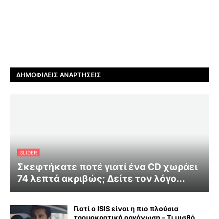
ΔΗΜΟΦΙΛΕΊΣ ΑΝΑΡΤΉΣΕΙΣ
SLIDER
Σκεφτήκατε ποτέ γιατί ένα CD χωράει
74 λεπτά ακριβώς; Δείτε τον λόγο...
Γιατί ο ISIS είναι η πιο πλούσια
τρομοκρατική οργάνωση – Τι μισθό