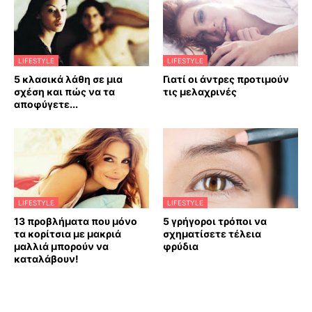
LIFESTYLE
LIFESTYLE
5 κλασικά λάθη σε μια
Γιατί οι άντρες προτιμούν
σχέση και πώς να τα
τις μελαχρινές
αποφύγετε...
LIFESTYLE
LIFESTYLE
13 προβλήματα που μόνο
5 γρήγοροι τρόποι να
τα κορίτσια με μακριά
σχηματίσετε τέλεια
μαλλιά μπορούν να
φρύδια
καταλάβουν!