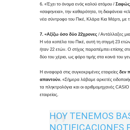
6. «Έχει το όνομα ενός καλού ατόμου /
Σαφώς 
«σαφηνεια», την καθαρότητα, τη διαφάνεια «cl
νέα σύντροφο του Πικέ, Κλάρα Κια Μάρτι, με τη
7. «Αξίζω όσο δύο 22χρονες
/ Αντάλλαξες μια
Η νέα κοπέλα του Πικέ, αυτή τη στιγμή 23 ετώ
ήταν 22 ετών. Ο στίχος παραπέμπει επίσης στο
δύο του χέρια, ως φόρο τιμής στα κοινά του γε
Η αναφορά στις συγκεκριμένες εταιρείες
δεν 
απαντούν.
«Σήμερα λάβαμε αρκετές ειδοποιήσ
τα πληκτρολόγια και οι αριθμομηχανές CASIO ε
εταιρείας.
HOY TENEMOS BA
NOTIFICACIONES 