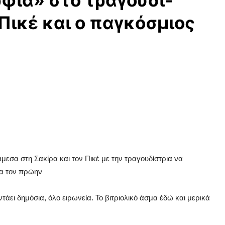
ρφιά» στο τραγούδι-
 Πικέ και ο παγκόσμιος
μεσα στη Σακίρα και τον Πικέ με την τραγουδίστρια να
ια τον πρώην
άει δημόσια, όλο ειρωνεία. Το βιτριολικό άσμα έδώ και μερικά