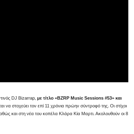
ινός DJ Bizarrap,
με τίτλο «BZRP Music Sessions #53» και
αι να στοχεύει τον επί 11 χρόνια πρώην σύντροφό της. Οι στίχοι
αθώς και στη νέα του κοπέλα Κλάρα Κία Μαρτι. Ακολουθούν οι 8