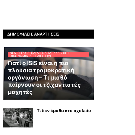
ΔΗΜΟΦΙΛΕΊΣ ΑΝΑΡΤΉΣΕΙΣ
ΝΈΑ-ΕΡΓΑΣΊΑ-ΠΑΡΆΞΕΝΑ-ΙΑΤΡΙΚΆ-ΣΠΊΤΙ-
ΟΙΚΟΝΟΜΊΑ-ΑΓΓΕΛΊΕΣ-LIVE
Γιατί ο ISIS είναι η πιο
πλούσια τρομοκρατική
οργάνωση – Τι μισθό
παίρνουν οι τζιχαντιστές
μαχητές
Τι δεν έμαθα στο σχολείο