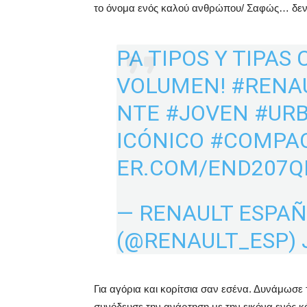
το όνομα ενός καλού ανθρώπου/ Σαφώς… δεν ε
PA TIPOS Y TIPAS 
VOLUMEN!
#RENA
NTE
#JOVEN
#UR
ICÓNICO
#COMPA
ER.COM/END207
— RENAULT ESPA
(@RENAULT_ESP)
Για αγόρια και κορίτσια σαν εσένα. Δυνάμωσε τ
συνόδευσε την ανάρτηση με την εικόνα ενός κ