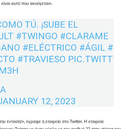
ίναι αυτό που ακούγεται».
COMO TÚ. ¡SUBE EL
ULT
#TWINGO
#CLARAME
BANO
#ELÉCTRICO
#ÁGIL
#
CTO
#TRAVIESO
PIC.TWITT
QM3H
ÑA
JANUARY 12, 2023
ην ένταση!», έγραψε η εταιρεία στο Twitter. Η εταιρεία
όκκινου Twingo με έναν κύκλο με τον αριθμό 22 στην πόρτα του