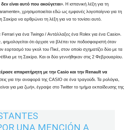
δεν είναι αυτό που ακούγεται
». Η ισπανική λέξη για τη
aramente», χρησιμοποιείται εδώ ως εμφανές λογοπαίγνιο για τη
 Σακίρα να αρθρώνει τη λέξη για να το τονίσει αυτό.
 Ferrari για ένα Twingo / Αντάλλαξες ένα Rolex για ένα Casio».
ν, φημολογείται ότι άρχισε να βλέπει τον ποδοσφαιριστή όταν
ν εορτασμό του γκολ του Πικέ, στον οποίο σχηματίζει δύο με τα
νέθλια με τη Σακίρα. Και οι δύο γεννήθηκαν στις 2 Φεβρουαρίου.
πέρασε απαρατήρητη με την Casio και την Renault να
εις για την αναφορά της CASIO σε ένα τραγούδι. Τα ρολόγια,
ίναι για μια ζωή», έγραψε στο Twitter το τμήμα εκπαίδευσης της
STANTES
POR UNA MENCIÓN A