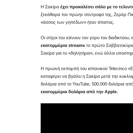
Η Σακίρα
έχει προκαλέσει σάλο με το τελευτ
ξεκάθαρα τον πρώην σύντροφό της, Ζεράρ Πικέ
«άσσος των γηπέδων» ήταν άπιστος.
Οι στίχοι του κάνουν τον γύρο του διαδικτύου,
εκατομμύρια streams
το πρώτο Σαββατοκύριακ
Σακίρα για το «δηλητήριο», ενώ άλλοι υποστηρίζ
Η πρωινή εκπομπή του ισπανικού Telecinco «
καταφέρει να βγάλει η Σακίρα μετά την κυκλο
δολάρια από το YouTube, 500.000 δολάρια από
εκατομμύρια δολάρια από την Apple.