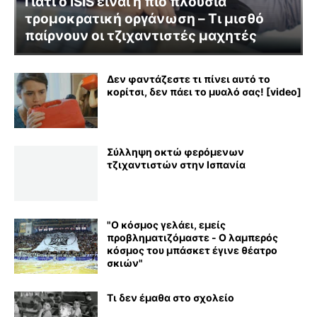
Γιατί ο ISIS είναι η πιο πλούσια
τρομοκρατική οργάνωση – Τι μισθό
παίρνουν οι τζιχαντιστές μαχητές
Δεν φαντάζεστε τι πίνει αυτό το
κορίτσι, δεν πάει το μυαλό σας! [video]
Σύλληψη οκτώ φερόμενων
τζιχαντιστών στην Ισπανία
"Ο κόσμος γελάει, εμείς
προβληματιζόμαστε - Ο λαμπερός
κόσμος του μπάσκετ έγινε θέατρο
σκιών"
Τι δεν έμαθα στο σχολείο