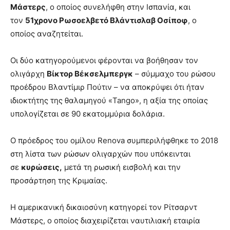
Μάστερς
, ο οποίος συνελήφθη στην Ισπανία, και
τον
51χρονο Ρωσοελβετό Βλάντισλαβ Οσίποφ
, ο
οποίος αναζητείται.
Οι δύο κατηγορούμενοι φέρονται να βοήθησαν τον
ολιγάρχη
Βίκτορ Βέκσελμπεργκ
– σύμμαχο του ρώσου
προέδρου Βλαντίμιρ Πούτιν – να αποκρύψει ότι ήταν
ιδιοκτήτης της θαλαμηγού «Tango», η αξία της οποίας
υπολογίζεται σε 90 εκατομμύρια δολάρια.
Ο πρόεδρος του ομίλου Renova συμπεριλήφθηκε το 2018
στη λίστα των ρώσων ολιγαρχών που υπόκεινται
σε
κυρώσεις,
μετά τη ρωσική εισβολή και την
προσάρτηση της Κριμαίας.
Η αμερικανική δικαιοσύνη κατηγορεί τον Ρίτσαρντ
Μάστερς, ο οποίος διαχειρίζεται ναυτιλιακή εταιρία