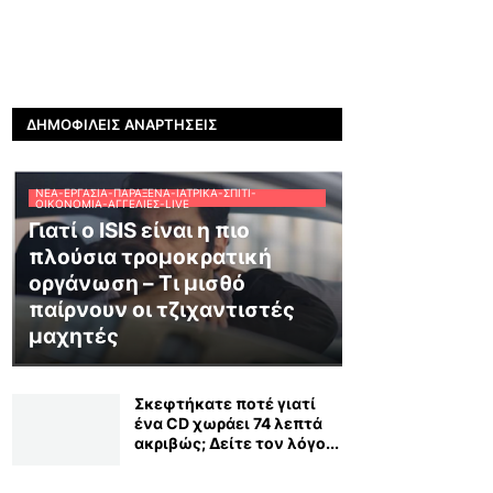
ΔΗΜΟΦΙΛΕΊΣ ΑΝΑΡΤΉΣΕΙΣ
ΝΈΑ-ΕΡΓΑΣΊΑ-ΠΑΡΆΞΕΝΑ-ΙΑΤΡΙΚΆ-ΣΠΊΤΙ-
ΟΙΚΟΝΟΜΊΑ-ΑΓΓΕΛΊΕΣ-LIVE
Γιατί ο ISIS είναι η πιο
πλούσια τρομοκρατική
οργάνωση – Τι μισθό
παίρνουν οι τζιχαντιστές
μαχητές
Σκεφτήκατε ποτέ γιατί
ένα CD χωράει 74 λεπτά
ακριβώς; Δείτε τον λόγο...