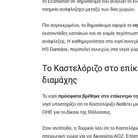
το Economist σε δημοσίευμα του αναλύει το ε
«σημείο ανάφλεξης» μεταξύ των δύο χωρών.
Πιο συγκεκριμένα, το δημοσίευμα αφορά το
νη
εκατοντάδες κατοίκων και σε καμία περίπτωση 
ανάφλεξης. Η καθημερινότητα στο νησί συνεχί
HS Daniolos, περιπολεί συνεχώς στα νερά γύρ
Το Καστελόριζο στο επί
διαμάχης
Το νησί
πρόσφατα βρέθηκε στο επίκεντρο τη
νησί υποστηρίζει ότι το Καστελόριζο διαθέτει
ΟΗΕ για το Δίκαιο της Θάλασσας.
Στον αντίποδα, η Τουρκία λέει ότι το Καστελόρ
ηπειρωτική χώρα για να δικαιούται ΑΟΖ. Επίσ