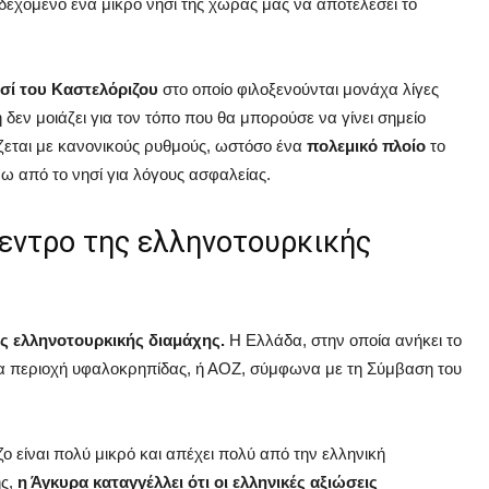
νδεχόμενο ένα μικρό νησί της χώρας μας να αποτελέσει το
σί του Καστελόριζου
στο οποίο φιλοξενούνται μονάχα λίγες
δεν μοιάζει για τον τόπο που θα μπορούσε να γίνει σημείο
ζεται με κανονικούς ρυθμούς, ωστόσο ένα
πολεμικό πλοίο
το
ω από το νησί για λόγους ασφαλείας.
κεντρο της ελληνοτουρκικής
ς ελληνοτουρκικής διαμάχης.
Η Ελλάδα, στην οποία ανήκει το
 μια περιοχή υφαλοκρηπίδας, ή ΑΟΖ, σύμφωνα με τη Σύμβαση του
ιζο είναι πολύ μικρό και απέχει πολύ από την ελληνική
ης,
η Άγκυρα καταγγέλλει ότι οι ελληνικές αξιώσεις