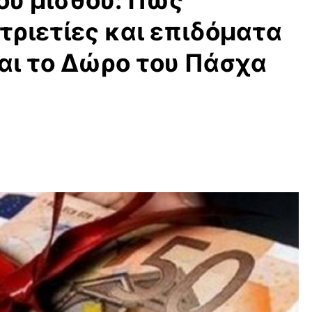
υ μισθού: Πώς
ριετίες και επιδόματα
αι το Δώρο του Πάσχα