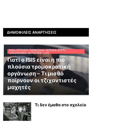
ΔΗΜΟΦΙΛΕΊΣ ΑΝΑΡΤΉΣΕΙΣ
ΝΈΑ-ΕΡΓΑΣΊΑ-ΠΑΡΆΞΕΝΑ-ΙΑΤΡΙΚΆ-ΣΠΊΤΙ-
ΟΙΚΟΝΟΜΊΑ-ΑΓΓΕΛΊΕΣ-LIVE
Γιατί ο ISIS είναι η πιο
πλούσια τρομοκρατική
οργάνωση – Τι μισθό
παίρνουν οι τζιχαντιστές
μαχητές
Τι δεν έμαθα στο σχολείο