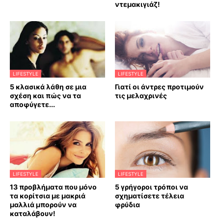
ντεμακιγιάζ!
LIFESTYLE
LIFESTYLE
5 κλασικά λάθη σε μια
Γιατί οι άντρες προτιμούν
σχέση και πώς να τα
τις μελαχρινές
αποφύγετε...
LIFESTYLE
LIFESTYLE
13 προβλήματα που μόνο
5 γρήγοροι τρόποι να
τα κορίτσια με μακριά
σχηματίσετε τέλεια
μαλλιά μπορούν να
φρύδια
καταλάβουν!