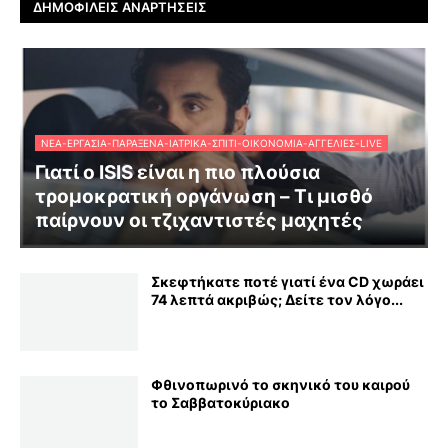
ΔΗΜΟΦΙΛΕΊΣ ΑΝΑΡΤΉΣΕΙΣ
ΝΈΑ-ΕΡΓΑΣΊΑ-ΠΑΡΆΞΕΝΑ-ΙΑΤΡΙΚΆ-ΣΠΊΤΙ-ΟΙΚΟΝΟΜΊΑ-ΑΓΓΕΛΊΕΣ-LIVE
Γιατί ο ISIS είναι η πιο πλούσια
τρομοκρατική οργάνωση – Τι μισθό
παίρνουν οι τζιχαντιστές μαχητές
Σκεφτήκατε ποτέ γιατί ένα CD χωράει
74 λεπτά ακριβώς; Δείτε τον λόγο...
Φθινοπωρινό το σκηνικό του καιρού
το Σαββατοκύριακο