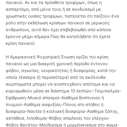
πανικού. Αν και τα πρόσθετα τροφίμων, όπως η
ασπαρτάμη, από μόνα τους ή σε συνδυασμό με
χρωστικές ουσίες τροφίμων, πιστεύεται ότι παίζουν ένα
ρόλο στην εκδήλωση κρίσεων πανικού σε μερικούς
ανθρώπους, αυτό δεν έχει επιβεβαιωθεί από κάποια
έρευνα μέχρι σήμερα.Πώς θα καταλάβετε ότι έχετε
κρίση πανικού
Η Αμερικανική Ψυχιατρική Ένωση ορίζει την κρίση
πανικού ως μια διακριτή χρονική περίοδο έντονου
φόβου, αγωνίας, νευρικότητας ή δυσφορίας, κατά την
οποία τέσσερα (ή περισσότερα) από τα ακόλουθα
συμπτώματα μπορεί να αναπτυχθούν απότομα και να
κορυφωθούν μέσα σε διάστημα 10 λεπτών:-Ταχυπαλμία-
Εφίδρωση-Μυικοί σπασμοί-Αίσθημα δύσπνοιας ή
πνιγμού-Αίσθημα ασφυξίας-Πόνος στο στήθος ή
δυσφορία-Ναυτία ή κοιλιακή δυσφορία-Αίσθημα ζάλης,
αστάθεια, λιποθυμία-Φόβος απώλειας του ελέγχου-
Φόβος θανάτου-Μούδιασμα ή μυρμήγκιασμα στο σώμα-