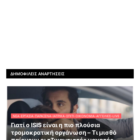
ΔΗΜΟΦΙΛΕΊΣ ΑΝΑΡΤΉΣΕΙΣ
ΝΈΑ-ΕΡΓΑΣΊΑ-ΠΑΡΆΞΕΝΑ-ΙΑΤΡΙΚΆ-ΣΠΊΤΙ-ΟΙΚΟΝΟΜΊΑ-ΑΓΓΕΛΊΕΣ-LIVE
Γιατί ο ISIS είναι η πιο πλούσια
τρομοκρατική οργάνωση – Τι μισθό