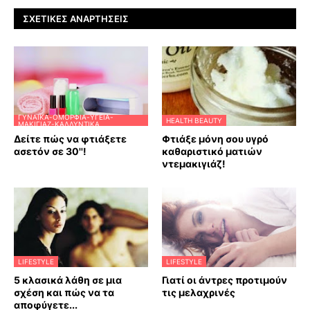
ΣΧΕΤΙΚΈΣ ΑΝΑΡΤΉΣΕΙΣ
ΓΥΝΑΊΚΑ-ΟΜΟΡΦΙΆ-ΥΓΕΊΑ-
HEALTH BEAUTY
ΜΑΚΙΓΙΆΖ-ΚΑΛΛΥΝΤΙΚΆ
Δείτε πώς να φτιάξετε
Φτιάξε μόνη σου υγρό
ασετόν σε 30''!
καθαριστικό ματιών
ντεμακιγιάζ!
LIFESTYLE
LIFESTYLE
5 κλασικά λάθη σε μια
Γιατί οι άντρες προτιμούν
σχέση και πώς να τα
τις μελαχρινές
αποφύγετε...