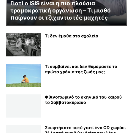
Γιατί ο ISIS είναι η πιο πλούσια
τρομοκρατική οργάνωση – Τι μισθό
παίρνουν οι τζιχαντιστές μαχητές
Τι δεν έμαθα στο σχολείο
Τι συμβαίνει και δεν θυμόμαστε τα
πρώτα χρόνια της ζωής μας;
Φθινοπωρινό το σκηνικό του καιρού
το Σαββατοκύριακο
Σκεφτήκατε ποτέ γιατί ένα CD χωράει
74 λεπτά ακριβώς; Δείτε τον λόγο...