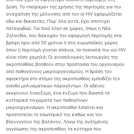
Δύση. Το «πείραμα» της χρήσης της περιτομής για την
αναχαίτιση της μόλυνσης από τον ιό HIV εφαρμόζεται
εδώ και δεκαετίες. Παρ’ όλα αυτά, έχει αποτύχει
παταγωδώς. Για ποιό λόγο σε χώρες, όπως η Νέα
Ζηλανδία, που διέκοψαν την εφαρμογή περιτομής στα
βρέφη πριν από 50 χρόνια ή στις ευρωπαϊκές χώρες
όπου η περιτομή γίνεται σπάνια, τα ποσοστά του ιού HIV
είναι τόσο χαμηλά; Οι ανοσολογικές λειτουργίες της
ακροποσθίας βοηθούν στην προστασία του οργανισμού
από παθογόνους μικροοργανισμούς. Η δράση του
σφιγκτήρα στο στόμιο της ακροποσθίας εμποδίζει την
είσοδο μολυσματικών παραγόντων. Οι αδένες
εκκρίνουν λυσοζύμη, ένα ένζυμο που διασπά τα
κυτταρικά τοιχώματα των παθογόνων
μικροοργανισμών. Η ακροποσθία λιπαίνει και
προστατεύει το εσωτερικό της καθώς και τον
βλεννογόνο της βαλάνου. Λόγω της αυξημένης
αγγείωσης της ακροποσθίας τα κύτταρα που