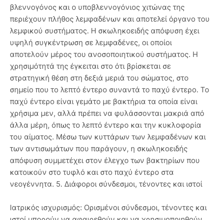
βλεννογόνος και ο υποβλεννογόνιος χιτώνας της
περιέχουν πλήθος λεμφαδένων και αποτελεί όργανο του
λεμφικού συστήματος. Η σκωληκοειδής απόφυση έχει
υψηλή συγκέντρωση σε λεμφαδένες, οι οποίοι
αποτελούν μέρος του ανοσοποιητικού συστήματος. Η
χρησιμότητά της έγκειται στο ότι βρίσκεται σε
στρατηγική θέση στη δεξιά μεριά του σώματος, στο
σημείο που το λεπτό έντερο συναντά το παχύ έντερο. Το
παχύ έντερο είναι γεμάτο με βακτήρια τα οποία είναι
χρήσιμα μεν, αλλά πρέπει να φυλάσσονται μακριά από
άλλα μέρη, όπως το λεπτό έντερο και την κυκλοφορία
του αίματος. Μέσω των κυττάρων των λεμφαδένων και
των αντισωμάτων που παράγουν, η σκωληκοειδής
απόφυση συμμετέχει στον έλεγχο των βακτηρίων που
κατοικούν στο τυφλό και στο παχύ έντερο στα
νεογέννητα. 5. Διάφοροι σύνδεσμοι, τένοντες και ιστοί
Ιατρικός ισχυρισμός: Ορισμένοι σύνδεσμοι, τένοντες και
ιστοί μπορούν να αφαιρεθούν και να χρησιμοποιηθούν