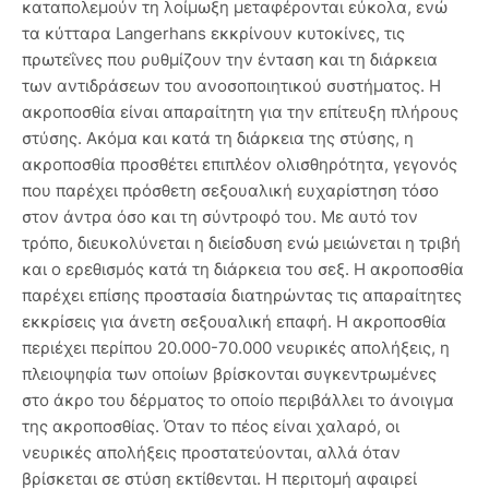
καταπολεμούν τη λοίμωξη μεταφέρονται εύκολα, ενώ
τα κύτταρα Langerhans εκκρίνουν κυτοκίνες, τις
πρωτεΐνες που ρυθμίζουν την ένταση και τη διάρκεια
των αντιδράσεων του ανοσοποιητικού συστήματος. Η
ακροποσθία είναι απαραίτητη για την επίτευξη πλήρους
στύσης. Ακόμα και κατά τη διάρκεια της στύσης, η
ακροποσθία προσθέτει επιπλέον ολισθηρότητα, γεγονός
που παρέχει πρόσθετη σεξουαλική ευχαρίστηση τόσο
στον άντρα όσο και τη σύντροφό του. Με αυτό τον
τρόπο, διευκολύνεται η διείσδυση ενώ μειώνεται η τριβή
και ο ερεθισμός κατά τη διάρκεια του σεξ. Η ακροποσθία
παρέχει επίσης προστασία διατηρώντας τις απαραίτητες
εκκρίσεις για άνετη σεξουαλική επαφή. Η ακροποσθία
περιέχει περίπου 20.000-70.000 νευρικές απολήξεις, η
πλειοψηφία των οποίων βρίσκονται συγκεντρωμένες
στο άκρο του δέρματος το οποίο περιβάλλει το άνοιγμα
της ακροποσθίας. Όταν το πέος είναι χαλαρό, οι
νευρικές απολήξεις προστατεύονται, αλλά όταν
βρίσκεται σε στύση εκτίθενται. Η περιτομή αφαιρεί