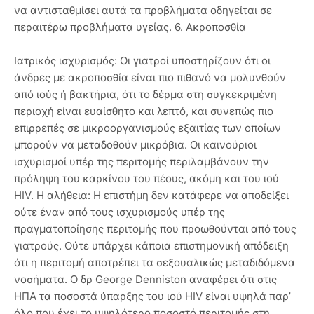
να αντισταθμίσει αυτά τα προβλήματα οδηγείται σε
περαιτέρω προβλήματα υγείας. 6. Ακροποσθία
Ιατρικός ισχυρισμός: Οι γιατροί υποστηρίζουν ότι οι
άνδρες με ακροποσθία είναι πιο πιθανό να μολυνθούν
από ιούς ή βακτήρια, ότι το δέρμα στη συγκεκριμένη
περιοχή είναι ευαίσθητο και λεπτό, και συνεπώς πιο
επιρρεπές σε μικροοργανισμούς εξαιτίας των οποίων
μπορούν να μεταδοθούν μικρόβια. Οι καινούριοι
ισχυρισμοί υπέρ της περιτομής περιλαμβάνουν την
πρόληψη του καρκίνου του πέους, ακόμη και του ιού
HIV. Η αλήθεια: Η επιστήμη δεν κατάφερε να αποδείξει
ούτε έναν από τους ισχυρισμούς υπέρ της
πραγματοποίησης περιτομής που προωθούνται από τους
γιατρούς. Ούτε υπάρχει κάποια επιστημονική απόδειξη
ότι η περιτομή αποτρέπει τα σεξουαλικώς μεταδιδόμενα
νοσήματα. Ο δρ George Denniston αναφέρει ότι στις
ΗΠΑ τα ποσοστά ύπαρξης του ιού HIV είναι υψηλά παρ’
όλο που έχει το υψηλότερο ποσοστό περιτομής στη