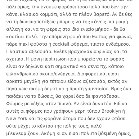
πάλι όμως, την έχουμε φορέσει τόσο πολύ που δεν την
κάνει κλασικό κομμάτι, αλλά το πλέον βαρετό. Αν δε θες
να τη δώσεις/πετάξεις μπορείς να της κάνεις μια μικρή
αλλαγή και να τη φέρεις στο ίδιο ενιαίο μήκος - δε θα
κοστίσει πολύ. Την επόμενη φορά που θα πας για ψώνια,
πάρε maxi φούστα ή cocktail φόρεμα, τίποτα ενδιάμεσο.
Πλαστικά αξεσουάρ. Βλέπε βραχιολάκια φιλίας και τα
σχετικά. Η μόνη περίπτωση που μπορείς να το φοράς
είναι αν δηλώνει κάτι σημαντικό για σένα πχ. κάποιο
φιλανθρωπικό σκοπό/ενέργεια. Διαφορετικά, είσαι
αρκετά μεγάλη για τέτοιου είδους αξεσουάρ, εκτός αν
πηγαίνεις ακόμη δημοτικό ή πρώτη γυμνασίου. Βρες ένα
παιδάκι να τα δώσεις, θα χαρεί όσο δε φαντάζεσαι.
Φόρμες με λέξεις στον πισινό. Αν είναι δυνατόν! Ειδικά
αυτές οι φόρμες που γράφουν μέρη τύπου Brooklyn ή
New York και τις φοράνε άτομα που δεν έχουν φτάσει
ούτε μέχρι το κέντρο της πόλης τους, πολύ
μ΄εκνευρίζουν. Ακόμη κι αν είσαι πολυταξιδεμένη όμως,