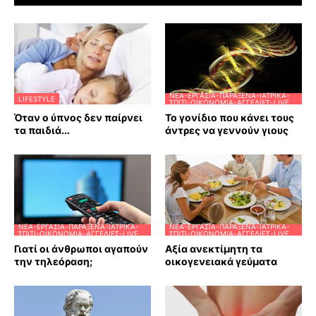
ΝΈΑ-ΕΡΓΑΣΊΑ-ΠΑΡΆΞΕΝΑ-ΙΑΤΡΙΚΆ-
LIFESTYLE
ΣΠΊΤΙ-ΟΙΚΟΝΟΜΊΑ-ΑΓΓΕΛΊΕΣ-LIVE
Όταν ο ύπνος δεν παίρνει
Το γονίδιο που κάνει τους
τα παιδιά...
άντρες να γεννούν γιους
ΝΈΑ-ΕΡΓΑΣΊΑ-ΠΑΡΆΞΕΝΑ-ΙΑΤΡΙΚΆ-
ΝΈΑ-ΕΡΓΑΣΊΑ-ΠΑΡΆΞΕΝΑ-ΙΑΤΡΙΚΆ-
ΣΠΊΤΙ-ΟΙΚΟΝΟΜΊΑ-ΑΓΓΕΛΊΕΣ-LIVE
ΣΠΊΤΙ-ΟΙΚΟΝΟΜΊΑ-ΑΓΓΕΛΊΕΣ-LIVE
Γιατί οι άνθρωποι αγαπούν
Αξία ανεκτίμητη τα
την τηλεόραση;
οικογενειακά γεύματα