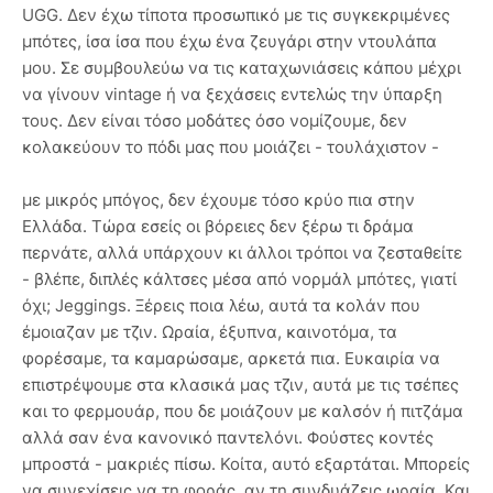
UGG. Δεν έχω τίποτα προσωπικό με τις συγκεκριμένες
μπότες, ίσα ίσα που έχω ένα ζευγάρι στην ντουλάπα
μου. Σε συμβουλεύω να τις καταχωνιάσεις κάπου μέχρι
να γίνουν vintage ή να ξεχάσεις εντελώς την ύπαρξη
τους. Δεν είναι τόσο μοδάτες όσο νομίζουμε, δεν
κολακεύουν το πόδι μας που μοιάζει - τουλάχιστον -
με μικρός μπόγος, δεν έχουμε τόσο κρύο πια στην
Ελλάδα. Τώρα εσείς οι βόρειες δεν ξέρω τι δράμα
περνάτε, αλλά υπάρχουν κι άλλοι τρόποι να ζεσταθείτε
- βλέπε, διπλές κάλτσες μέσα από νορμάλ μπότες, γιατί
όχι; Jeggings. Ξέρεις ποια λέω, αυτά τα κολάν που
έμοιαζαν με τζιν. Ωραία, έξυπνα, καινοτόμα, τα
φορέσαμε, τα καμαρώσαμε, αρκετά πια. Ευκαιρία να
επιστρέψουμε στα κλασικά μας τζιν, αυτά με τις τσέπες
και το φερμουάρ, που δε μοιάζουν με καλσόν ή πιτζάμα
αλλά σαν ένα κανονικό παντελόνι. Φούστες κοντές
μπροστά - μακριές πίσω. Κοίτα, αυτό εξαρτάται. Μπορείς
να συνεχίσεις να τη φοράς, αν τη συνδυάζεις ωραία. Και