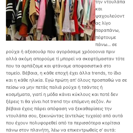
την ντουλάπα
και
ψαχουλεύοντ
ας λίγο
παραπάνω,
πέφτουμε
πάνω... σε
ρούχα ή αξεσουάρ που αγοράσαμε χρόοοονια πριν
αλλά ακόμη απορούμε τί μπορεί να σκεφτόμασταν τότε
που τα αρπάζαμε και φτάναμε αποφασιστικά στο
ταμείο. Βέβαια, η κάθε εποχή έχει άλλα trends, το ίδιο
και η κάθε ηλικία. Εγώ πρώτη απ' όλους προσπαθώ να σε
πείσω να μην πετάς παλιά ρούχα ή τσάντες ή
κοσμήματα, γιατί η μόδα κάνει κύκλους και ποτέ δεν
ξέρεις τι θα γίνει hot trend την επόμενη σεζόν. Αν
βέβαια έχεις πάρει απόφαση να ξεκαθαρίσεις την
ντουλάπα σου, ξεκινώντας (εντελώς τυχαία) από αυτά
που έχουν πολυφορεθεί από τα περισσότερα κορίτσια
πάνω στον πλανήτη, λέω να επικεντρωθείς σ' αυτά: