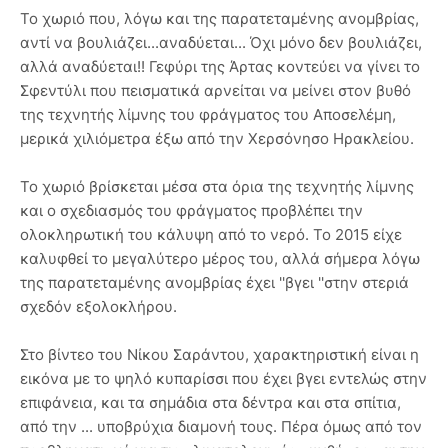
Το χωριό που, λόγω και της παρατεταμένης ανομβρίας,
αντί να βουλιάζει...αναδύεται... Όχι μόνο δεν βουλιάζει,
αλλά αναδύεται!! Γεφύρι της Άρτας κοντεύει να γίνει το
Σφεντύλι που πεισματικά αρνείται να μείνει στον βυθό
της τεχνητής λίμνης του φράγματος του Αποσελέμη,
μερικά χιλιόμετρα έξω από την Χερσόνησο Ηρακλείου.
Το χωριό βρίσκεται μέσα στα όρια της τεχνητής λίμνης
και ο σχεδιασμός του φράγματος προβλέπει την
ολοκληρωτική του κάλυψη από το νερό. Το 2015 είχε
καλυφθεί το μεγαλύτερο μέρος του, αλλά σήμερα λόγω
της παρατεταμένης ανομβρίας έχει ''βγει ''στην στεριά
σχεδόν εξολοκλήρου.
Στο βίντεο του Νίκου Σαράντου, χαρακτηριστική είναι η
εικόνα με το ψηλό κυπαρίσσι που έχει βγει εντελώς στην
επιφάνεια, και τα σημάδια στα δέντρα και στα σπίτια,
από την ... υποβρύχια διαμονή τους. Πέρα όμως από τον