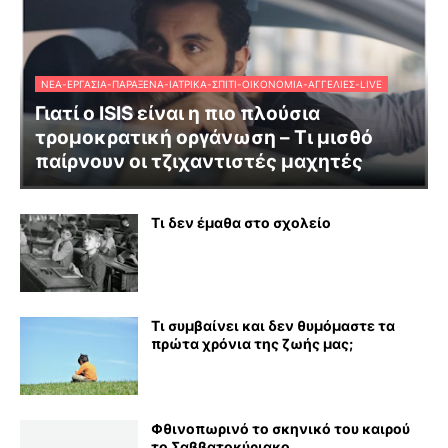
ΝΈΑ-ΕΡΓΑΣΊΑ-ΠΑΡΆΞΕΝΑ-ΙΑΤΡΙΚΆ-ΣΠΊΤΙ-ΟΙΚΟΝΟΜΊΑ-ΑΓΓΕΛΊΕΣ-LIVE
Γιατί ο ISIS είναι η πιο πλούσια
τρομοκρατική οργάνωση – Τι μισθό
παίρνουν οι τζιχαντιστές μαχητές
Τι δεν έμαθα στο σχολείο
Τι συμβαίνει και δεν θυμόμαστε τα
πρώτα χρόνια της ζωής μας;
Φθινοπωρινό το σκηνικό του καιρού
το Σαββατοκύριακο