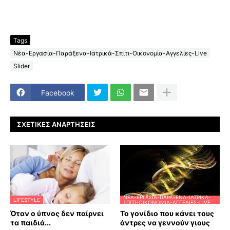
Tags
Νέα-Εργασία-Παράξενα-Ιατρικά-Σπίτι-Οικονομία-Αγγελίες-Live
Slider
Facebook
ΣΧΕΤΙΚΈΣ ΑΝΑΡΤΉΣΕΙΣ
ΝΈΑ-ΕΡΓΑΣΊΑ-ΠΑΡΆΞΕΝΑ-ΙΑΤΡΙΚΆ-
LIFESTYLE
ΣΠΊΤΙ-ΟΙΚΟΝΟΜΊΑ-ΑΓΓΕΛΊΕΣ-LIVE
Όταν ο ύπνος δεν παίρνει
Το γονίδιο που κάνει τους
τα παιδιά...
άντρες να γεννούν γιους