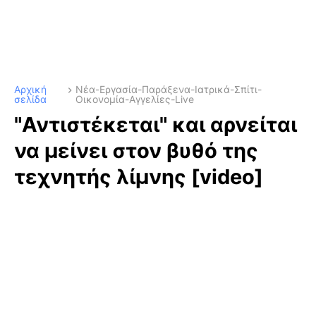
Αρχική
Νέα-Εργασία-Παράξενα-Ιατρικά-Σπίτι-
σελίδα
Οικονομία-Αγγελίες-Live
"Αντιστέκεται" και αρνείται
να μείνει στον βυθό της
τεχνητής λίμνης [video]