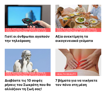
ΝΈΑ-ΕΡΓΑΣΊΑ-ΠΑΡΆΞΕΝΑ-ΙΑΤΡΙΚΆ-
ΝΈΑ-ΕΡΓΑΣΊΑ-ΠΑΡΆΞΕΝΑ-ΙΑΤΡΙΚΆ-
ΣΠΊΤΙ-ΟΙΚΟΝΟΜΊΑ-ΑΓΓΕΛΊΕΣ-LIVE
ΣΠΊΤΙ-ΟΙΚΟΝΟΜΊΑ-ΑΓΓΕΛΊΕΣ-LIVE
Γιατί οι άνθρωποι αγαπούν
Αξία ανεκτίμητη τα
την τηλεόραση;
οικογενειακά γεύματα
ΝΈΑ-ΕΡΓΑΣΊΑ-ΠΑΡΆΞΕΝΑ-ΙΑΤΡΙΚΆ-
HEALTH BEAUTY
ΣΠΊΤΙ-ΟΙΚΟΝΟΜΊΑ-ΑΓΓΕΛΊΕΣ-LIVE
Διαβάστε τις 10 σοφές
7 βήματα για να νικήσετε
ρήσεις του Σωκράτη που θα
τον πόνο στη μέση
αλλάξουν τη ζωή σας!