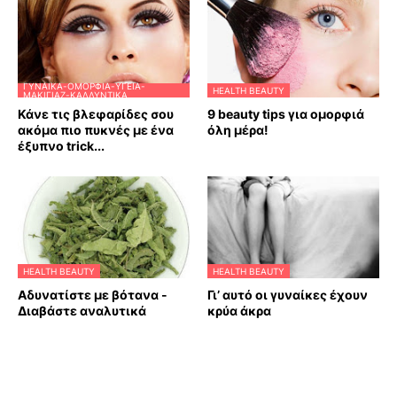
ΓΥΝΑΊΚΑ-ΟΜΟΡΦΙΆ-ΥΓΕΊΑ-
HEALTH BEAUTY
ΜΑΚΙΓΙΆΖ-ΚΑΛΛΥΝΤΙΚΆ
Κάνε τις βλεφαρίδες σου
9 beauty tips για ομορφιά
ακόμα πιο πυκνές με ένα
όλη μέρα!
έξυπνο trick...
HEALTH BEAUTY
HEALTH BEAUTY
Αδυνατίστε με βότανα -
Γι’ αυτό οι γυναίκες έχουν
Διαβάστε αναλυτικά
κρύα άκρα