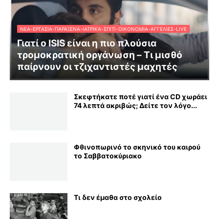
ΝΈΑ-ΕΡΓΑΣΊΑ-ΠΑΡΆΞΕΝΑ-ΙΑΤΡΙΚΆ-ΣΠΊΤΙ-ΟΙΚΟΝΟΜΊΑ-ΑΓΓΕΛΊΕΣ-LIVE
Γιατί ο ISIS είναι η πιο πλούσια
τρομοκρατική οργάνωση – Τι μισθό
παίρνουν οι τζιχαντιστές μαχητές
Σκεφτήκατε ποτέ γιατί ένα CD χωράει
74 λεπτά ακριβώς; Δείτε τον λόγο...
Φθινοπωρινό το σκηνικό του καιρού
το Σαββατοκύριακο
Τι δεν έμαθα στο σχολείο