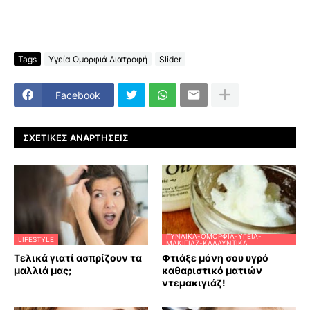
Tags
Υγεία Ομορφιά Διατροφή
Slider
Facebook
ΣΧΕΤΙΚΈΣ ΑΝΑΡΤΉΣΕΙΣ
ΓΥΝΑΊΚΑ-ΟΜΟΡΦΙΆ-ΥΓΕΊΑ-
LIFESTYLE
ΜΑΚΙΓΙΆΖ-ΚΑΛΛΥΝΤΙΚΆ
Τελικά γιατί ασπρίζουν τα
Φτιάξε μόνη σου υγρό
μαλλιά μας;
καθαριστικό ματιών
ντεμακιγιάζ!