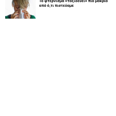
Το φτέρνισμα «ταξιδεύει» πιο μακριά
από ό,τι πιστεύαμε