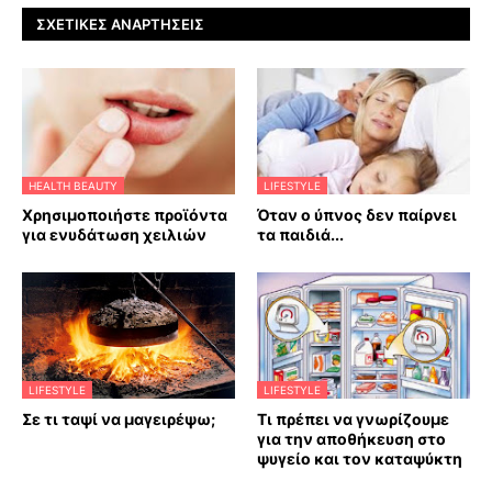
ΣΧΕΤΙΚΈΣ ΑΝΑΡΤΉΣΕΙΣ
HEALTH BEAUTY
LIFESTYLE
Χρησιμοποιήστε προϊόντα
Όταν ο ύπνος δεν παίρνει
για ενυδάτωση χειλιών
τα παιδιά...
LIFESTYLE
LIFESTYLE
Σε τι ταψί να μαγειρέψω;
Τι πρέπει να γνωρίζουμε
για την αποθήκευση στο
ψυγείο και τον καταψύκτη