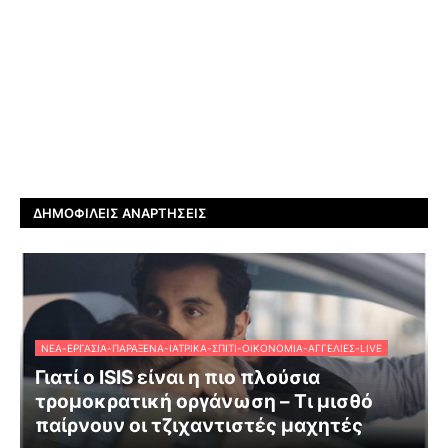
ΔΗΜΟΦΙΛΕΊΣ ΑΝΑΡΤΉΣΕΙΣ
ΝΈΑ-ΕΡΓΑΣΊΑ-ΠΑΡΆΞΕΝΑ-ΙΑΤΡΙΚΆ-ΣΠΊΤΙ-ΟΙΚΟΝΟΜΊΑ-ΑΓΓΕΛΊΕΣ-LIVE
Γιατί ο ISIS είναι η πιο πλούσια
τρομοκρατική οργάνωση – Τι μισθό
παίρνουν οι τζιχαντιστές μαχητές