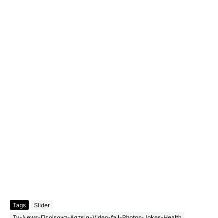
Tags
Slider
Tv-News-Περίεργα-Αστεία-Video-fail-Photos-Jokes-Health