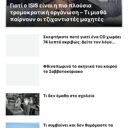
Γιατί ο ISIS είναι η πιο πλούσια
τρομοκρατική οργάνωση – Τι μισθό
παίρνουν οι τζιχαντιστές μαχητές
Σκεφτήκατε ποτέ γιατί ένα CD χωράει
74 λεπτά ακριβώς; Δείτε τον λόγο...
Φθινοπωρινό το σκηνικό του καιρού
το Σαββατοκύριακο
Τι δεν έμαθα στο σχολείο
Τι συμβαίνει και δεν θυμόμαστε τα