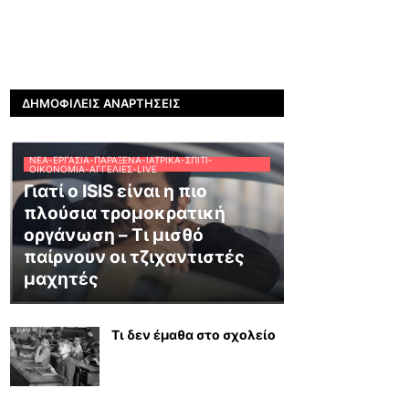
ΔΗΜΟΦΙΛΕΊΣ ΑΝΑΡΤΉΣΕΙΣ
ΝΈΑ-ΕΡΓΑΣΊΑ-ΠΑΡΆΞΕΝΑ-ΙΑΤΡΙΚΆ-ΣΠΊΤΙ-
ΟΙΚΟΝΟΜΊΑ-ΑΓΓΕΛΊΕΣ-LIVE
Γιατί ο ISIS είναι η πιο
πλούσια τρομοκρατική
οργάνωση – Τι μισθό
παίρνουν οι τζιχαντιστές
μαχητές
Τι δεν έμαθα στο σχολείο