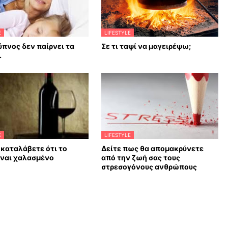
E
LIFESTYLE
ύπνος δεν παίρνει τα
Σε τι ταψί να μαγειρέψω;
.
E
LIFESTYLE
 καταλάβετε ότι το
Δείτε πως θα απομακρύνετε
ίναι χαλασμένο
από την ζωή σας τους
στρεσογόνους ανθρώπους