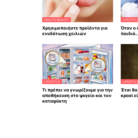
HEALTH BEAUTY
LIFESTYL
Χρησιμοποιήστε προϊόντα για
Όταν ο 
ενυδάτωση χειλιών
παιδιά..
LIFESTYLE
LIFESTYL
Τι πρέπει να γνωρίζουμε για την
Έτσι θα
αποθήκευση στο ψυγείο και τον
κρασί ε
καταψύκτη