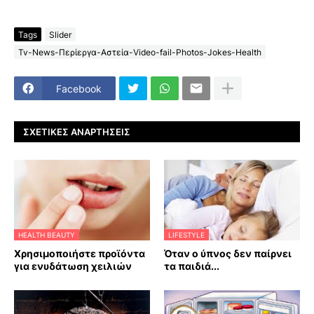
Tags
Slider
Tv-News-Περίεργα-Αστεία-Video-fail-Photos-Jokes-Health
Facebook
ΣΧΕΤΙΚΈΣ ΑΝΑΡΤΉΣΕΙΣ
HEALTH BEAUTY
LIFESTYLE
Χρησιμοποιήστε προϊόντα
Όταν ο ύπνος δεν παίρνει
για ενυδάτωση χειλιών
τα παιδιά...