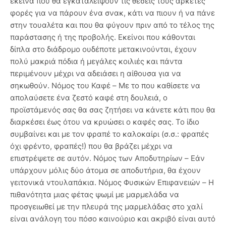
εκείνα που θα εγκαταλείψουν τις θέσεις τους αρκετές
φορές για να πάρουν ένα σνακ, κάτι να πιουν ή να πάνε
στην τουαλέτα και που θα φύγουν πριν από το τέλος της
παράστασης ή της προβολής. Εκείνοι που κάθονται
δίπλα στο διάδρομο ουδέποτε μετακινούνται, έχουν
πολύ μακριά πόδια ή μεγάλες κοιλιές και πάντα
περιμένουν μέχρι να αδειάσει η αίθουσα για να
σηκωθούν. Νόμος του Καφέ – Με το που καθίσετε να
απολαύσετε ένα ζεστό καφέ στη δουλειά, ο
προϊστάμενός σας θα σας ζητήσει να κάνετε κάτι που θα
διαρκέσει έως ότου να κρυώσει ο καφές σας. Το ίδιο
συμβαίνει και με τον φραπέ το καλοκαίρι (σ.σ.: φραπές
όχι φρέντο, φραπές!) που θα βράζει μέχρι να
επιστρέψετε σε αυτόν. Νόμος των Αποδυτηρίων – Εάν
υπάρχουν μόλις δύο άτομα σε αποδυτήρια, θα έχουν
γειτονικά ντουλαπάκια. Νόμος Φυσικών Επιφανειών – Η
πιθανότητα μιας φέτας ψωμί με μαρμελάδα να
προσγειωθεί με την πλευρά της μαρμελάδας στο χαλί
είναι ανάλογη του πόσο καινούριο και ακριβό είναι αυτό