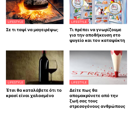
LIFESTYLE
LIFESTYLE
Σε τι ταψί να μαγειρέψω;
Τι πρέπει να γνωρίζουμε
για την αποθήκευση στο
ψυγείο και τον καταψύκτη
LIFESTYLE
LIFESTYLE
Έτσι θα καταλάβετε ότι το
Δείτε πως θα
κρασί είναι χαλασμένο
απομακρύνετε από την
ζωή σας τους
στρεσογόνους ανθρώπους