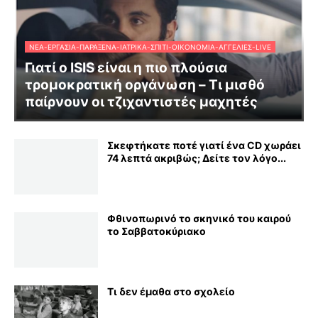
ΝΈΑ-ΕΡΓΑΣΊΑ-ΠΑΡΆΞΕΝΑ-ΙΑΤΡΙΚΆ-ΣΠΊΤΙ-ΟΙΚΟΝΟΜΊΑ-ΑΓΓΕΛΊΕΣ-LIVE
Γιατί ο ISIS είναι η πιο πλούσια
τρομοκρατική οργάνωση – Τι μισθό
παίρνουν οι τζιχαντιστές μαχητές
Σκεφτήκατε ποτέ γιατί ένα CD χωράει
74 λεπτά ακριβώς; Δείτε τον λόγο...
Φθινοπωρινό το σκηνικό του καιρού
το Σαββατοκύριακο
Τι δεν έμαθα στο σχολείο