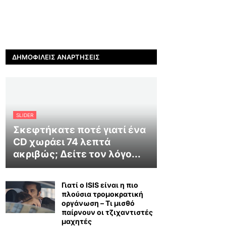
ΔΗΜΟΦΙΛΕΊΣ ΑΝΑΡΤΉΣΕΙΣ
SLIDER
Σκεφτήκατε ποτέ γιατί ένα
CD χωράει 74 λεπτά
ακριβώς; Δείτε τον λόγο...
Γιατί ο ISIS είναι η πιο
πλούσια τρομοκρατική
οργάνωση – Τι μισθό
παίρνουν οι τζιχαντιστές
μαχητές