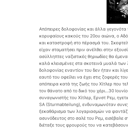
Απόπειρες δολοφονίας και άλλα γεγονότα 
κορυφαίους κακούς του 20ου αιώνα, ο Αδό
και καταστροφή στο πέρασμά του. Σκεφτεί
είχαν σταματήσει πριν ανέλθει στην εξουσί
ασύλληπτες ναζιστικές θηριωδίες θα έμενα
καλά κλεισμένες στα σκοτεινά μυαλά των λογής χιτλερίσκων. Και η πλάκα είναι ότι οι απόπειρες δολοφονίας εναντίον του δεν ήταν και λίγες, καθώς κάθε παράφρονας δικτάτορας που σέβεται τον εαυτό του οφείλει να έχει στις ζοφερές του πλάτες αναρίθμητα τέτοια περιστατικά. Η μόνη όμως απόπειρα κατά της ζωής του Χίτλερ που τελεσφόρησε ήταν στις 30 Απριλίου 1945, όταν συνάντησε τον θάνατο από το δικό του χέρι…30 Ιουνίου 1934: Η Νύχτα των Μεγάλων ΜαχαιριώνΟ φίλος και συναγωνιστής του Χίτλερ, Ερνστ Ρεμ, ηγετικό στέλεχος της ναζιστικής παραστρατιωτικής οργάνωσης SA (Sturmabteilung), ενδυναμωνόταν συνεχώς και το πράγμα θα έφτανε στα άκρα του, με το αιματηρό ξεκαθάρισμα των λογαριασμών να φαντάζει σίγουρο. Ο ίδιος ο κατοπινός Φύρερ λοιπόν πήγε ασυνόδευτος στο σαλέ του Ρεμ, εισέβαλε στα προσωπικά διαμερίσματά του και λίγο αργότερα ο Ρεμ διέταξε τους φρουρούς του να κατεβάσουν τα όπλα, καθώς είχε παραδοθεί στον Χίτλερ. Την ώρα που η σκοτεινή παρέα έβγαινε από το σαλέ, ένα απόσπασμα των Φαιοχιτώνων κατέφτανε πάνω στην ώρα για να συνοδεύσει τον Ρεμ σε προγραμματισμένη συνάντηση. Ο Χίλτερ διέταξε τον διοικητή τους να απομακρυνθούν, όπως και έγινε. Αν όμως ο Χίτλερ είχε καθυστερήσει καμιά ωρίτσα και οι παραστρατιωτικοί ήταν ήδη στο σαλέ κατά την άφιξή του, τότε η ιστορία θα ήταν σαφώς διαφορετική, καθώς ο Ρεμ δεν θα παραδινόταν έτσι αμαχητί. Και αντί να συλληφθεί εκείνος, θα μπορούσε να είχε συλλάβει αυτός τον Φύρερ. Ο Ρεμ και η παρέα του ξεπαστρεύτηκαν από την ηγετική χιτλερική ομάδα…8 Νοεμβρίου 1939: Η βόμβα στο BurgerbraukellerΕδώ κι έναν χρόνο, ο Johann Georg Elser συνωμοτούσε να δολοφονήσει τον Χίτλερ στο Burgerbraukeller, τον τόπο όπου είχε λάβει χώρα το αποτυχημένο χιτλερικό πραξικόπημα του 1923. Στη διάρκεια αυτού του χρόνου, ο Elser συγκέντρωνε αργά αλλά σταθερά εκρηκτικά και περνούσε τις νύχτες του κρυμμένος στο Burgerbraukeller, βάζοντας σε εφαρμογή το δολοφονικό του πλάνο. Στο τέλος, κατάφερε να κρύψει τα εκρηκτικά του δίπλα στο πόντιουμ του ομιλητή και όλα ήταν έτοιμα για το μεγάλο «μπαμ». Τη μέρα που θα μιλούσε λοιπόν ο Χίτλερ η βόμβα ήταν προγραμματισμένη να εκραγεί στις 9:20, κατά τη διάρκεια δηλαδή των θρυλικά μεγάλων λόγων που εκφωνούσε ο δικτάτορας. Ο κακός καιρός μεσολάβησε όμως και ακύρωσε όλες τις πτήσεις της ημέρας, αναγκάζοντας τον Χίτλερ να κουτσουρέψει τον λόγο του για να προλάβει το τελευταίο τρένο. Κι έτσι κατέβηκε από το πόντιουμ στις 9:07! Ναι, 13 μόλις λεπτά πριν σκάσει η βόμβα του Elser. Η έκρηξη ήταν μάλιστα γιγαντιαία και άφησε πολλούς νεκρούς και τραυματίες στο φονικό της πέρασμα. Αν ο Χίτλερ μιλούσε ακόμα, δεν θα τη γλίτωνε στα σίγουρα… 13 Μαρτίου 1943: Η βόμβα στο αεροπλάνοΑρχικά, ο Henning von Tresckow ήταν σκληροπυρηνικός ναζιστής, με όσα έγιναν όμως κατά τη Νύχτα των Μεγάλων Μαχαιριών και τον Χίτλερ να βάζει πια στο στόχαστρο γερμανούς πολίτες, ο Tresckow άρχισε να ψάχνει τρόπους για να κουτσουρέψει τη σταδιοδρομία του παράφρονα. Με μια ομάδα ομοϊδεατών του, άρχισαν να σχεδιάζουν την Επιχείρηση «Σπινθήρας», που έψαχνε να σκοτώσει τον Χίτλερ και να ανακαταλάβει τις θέσεις εξουσίας του Γ’ Ράιχ. Η συνωμοσία είχε να κάνει με μια βόμβα που θα κρυβόταν μέσα σε κάσα ποτών: ο Treschow έπεισε έναν λακέ του Χίτλερ ότι είχε χάσει στοίχημα λέει και γι’ αυτό έφερε την κάσα με τα ποτά στον νικητή, τον συνταγματάρχη Helmuth Stieff. Το πακέτο αποθηκεύτηκε λοιπόν στο αεροπλάνο, και με τον Χίτλερ στην πτήση το σκάφος έφυγε για Βερολίνο. Όλα είχαν πάει κατ’ ευχή, μόνο που η βόμβα πρόδωσε τους πραξικοπηματίες και δεν έσκασε ποτέ. Το αεροπλάνο προσγειώθηκε κανονικότατα στο Βερολίνο και το πραξικόπημα αναβλήθηκε…21 Μαρτίου 1943: Η βόμβα στο μουσείο Μην έχοντας αποθαρρυνθεί καθόλου από την ηχηρή αποτυχία του, ο Henning von Tresckow θα προσπαθούσε ξανά: αυτή τη φορά, προσέλαβε τον Rudolf Christoph Freiherr von Gersdorff, ο οποίος προθυμοποιήθηκε να λειτουργήσει ως καμικάζι αυτοκτονίας, τέτοια μανία τον είχε τον Χίτλερ. Κι έτσι τη συγκεκριμένη μέρα, καθώς ο Χίτλερ ήταν προγραμματισμένο να παρευρεθεί σε έκθεση κατασχεμένων σοβιετικών όπλων στο μουσείο πολεμικής ιστορίας, ο Gersdorff, ειδικός στα όπλα, προθυμοποιήθηκε να του κάνει την ξενάγηση. Όταν λοιπόν κατέφτασε ο παράφρων, ο Gersdorff ενεργοποίησε δύο βόμβες και τις προσάρμοσε στην τσέπη του: ήταν προγραμματισμένες να σκάσουν 10 μόλις λεπτά αργότερα. Για άγνωστο λόγο, κατά τη διάρκεια της ξενάγησης ο Χίτλερ ενημερώθηκε για κάτι απρόοπτο και εγκατέλειψε άρον-άρον το μουσείο, με τον Gersdorff να αποσύρεται παρακεί και να απενεργοποιεί τις 