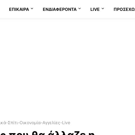
ΕΠΊΚΑΙΡΑ
ΕΝΔΙΑΦΈΡΟΝΤΑ
LIVE
ΠΡΟΣΕΧΩ
κά-Σπίτι-Οικονομία-Αγγελίες-Live