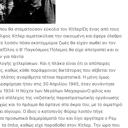
που θα σταματούσαν εύκολα τον Χίτλερ!Ως ένας από τους
λφος Χίτλερ αιματοκύλισε την οικουμένη και έφερε όλεθρο
τε λοιπόν πόσα εκατομμύρια ζωές θα είχαν σωθεί αν τον
α!Όλος ο Β’ Παγκόσμιος Πόλεμος θα είχε αποτραπεί και οι
ν για πάντα
βόμβες την τελευταία κυριολεκτικά στιγμή… 1929: Η βόμβα στο SportpalastΉταν το 1929 όταν δυσαρεστημένο στέλεχος των SS αποφάσισε να βγάλει τον Χίτλερ από τη μέση κατά τη διάρκεια ομιλίας του δικτάτορα στη μεγαλύτερη αίθουσα του Βερολίνου, το Sportpalast. Η βόμβα θα έσκαγε κλασικά κατά την ώρα του μακροσκελή χιτλερικού λόγου, που έδινε στον φρουρό των SS όλα τα χρονικά περιθώρια να προγραμματίσει το πράγμα στην εντέλεια. Κάποια στιγμή λοιπόν σηκώθηκε και κλείστηκε στις τουαλέτες, για να ετοιμάσει τη συσκευή του θανάτου, όταν και επενέβη το φριχτό πεπρωμένο: ο φρουρός κλείστηκε μέσα στις τουαλέτες, καθώς η πόρτα είχε φρακάρει. Και για όλο το υπόλοιπο της ομιλίας, ο SS που θα μπορούσε να αλλάξει το πρόσωπο της παγκόσμιας Ιστορίας έμεινε κλειδαμπαρωμένος στο μπάνιο…1921: Όταν ο Χίτλερ κατασκόπευε τους ομοϊδεάτες του Μετά τον Α’ Παγκόσμιο Πόλεμο, ο Χίτλερ βρέθηκε να υπηρετεί ως μυστικός πράκτορας (Verbindungsmann) σε μια αναγνωριστική ομάδα του γερμανικού στρατού (Aufklarungskommando). Στο πλαίσιο αυτό, του ανατέθηκε αποστολή να παρακολουθεί τις διάφορες ομάδες που απειλούσαν τη σταθερότητα του κράτους. Και σε άλλη μια τραγική ειρωνεία της Ιστορίας, το πόστο που επιλέχθηκε ήταν να παρεισφρήσει στον ακραίο εθνικιστικό σχηματισμό DAP, τον πρόδρομο του ναζιστικού κόμματος. Κι όμως, ο ιδρυτής του, Αντόν Ντρέξλερ, κατάφερε να κερδίσει τον Χίτλερ και να τον μεταστρέψει στους σκοπούς του. Η αντισημιτική και αντικομουνιστική προπαγάνδα έπεισε τον κατοπινό Φύρερ, ο οποίος όχι μόνο άρχισε να δουλεύει για λογαριασμό του DAP, αλλά στο τέλος θα γινόταν και ο ηγέτης του. Αν λοιπόν οι κρατικές μυστικές υπηρεσίες είχαν αναθέσει άλλη αποστολή στον Χίτλερ, να παρεισφρήσει δηλαδή σε άλλον εθνικιστικό σχηματισμό, η εξέλιξη του πράγματος θα ήταν σίγουρα διαφορετική. Θα παρέμενε μέλος του στρατού και τίποτα απ’ όσα επακολουθήσαν δεν θα είχε συμβεί… 20 Ιουλίου 1944: Η Επιχείρηση «Βαλκυρία»Το περίφημο πραξικόπημα που οργανώθηκε κατά του χιτλερικού καθεστώτος παραμένει ένα από τα αξιομνημόνευτα περιστατικά του Γ’ Ράιχ. Παρά το γεγονός ότι δεν στέφθηκε από επιτυχία, η φιλόδοξη αποστολή που θα δολοφονούσε τον Χίτλερ είναι από τις πλέον περίφημες μυστικές στρατιωτικές επιχειρήσεις στα πολεμικά χρονικά! Η απόπειρα έγινε από τον αξιωματικό της Βέρμαχτ, συνταγματάρχη Claus von Stauffenberg, και άλλους αντιναζιστές Γερμανούς στις 20 Ιουλίου 1944. Η συνωμοσία περιλάμβανε βομβιστική επίθεση κατά του ναζιστή δικτάτορα και ο Claus ήταν ιδανικός γιατί είχε πρόσβαση κοντά του, η επιχείρηση θα ακυρωνόταν ωστόσο δύο φορές, καθώς οι συνωμότες ήθελαν να «φάνε» όσο περισσότερους υψηλόβαθμους γερμανούς αξιωματούχους μπορούσαν. Την επίμαχη μέρα, ο συνταγματάρχης Stauffenberg μπήκε στην αίθουσα συσκέψεων της Ανατολικής Πρωσίας, τοποθέτησε τον μοιραίο χαρτοφύλακα δίπλα στον Χίτλερ και εγκατέλειψε το δωμάτιο με πρόφαση επείγοντος τηλεφώνου. Κι όμως, ο συνταγματάρχης Heinz Brandt θα έβρισκε τον «αδέσποτο» χαρτοφύλακα και θα τον μετακινούσε στην άλλη άκρη της αίθουσας, καθώς θέλησε να ανοίξει έναν χάρτηπάνω στο τραπέζι(!), με την έκρηξη να τραυματίζει απλώς ελαφρά τον ναζιστή δικτάτορα. Αν ο Χίτλερ πέθαινε εκείνη τη μέρα, ο Stauffenberg και οι συνεργάτες του θα οδηγούσαν 1.200 άντρες στο Βερολίνο για να αρχίσει η Επιχείρηση «Βαλκυρία», που περιλάμβανε εξέγερση κατά των ναζί και ανακωχή με τους Συμμάχους. Η ιστορία είχε ωστόσο άλλα στο μυαλό της, με τον Χίτλερ να παραγγέλνει την εκτέλεση του Stauffenberg, των συνεργατών του και όλων τελικά όσοι ήταν αντίθετοι στις πολιτικές των Ναζί...16 Νοεμβρίου 1943: Το εκρηκτικό παντελόνιΟ γερμανός αριστοκράτης Axel Freiherr von dem Bussche-Streithorst είχε κουραστεί από τον πόλεμο και ήθελε τον Χίτλερ νεκρό. Πεπεισμένος από τον Claus von Stauffenberg , αποφάσισε να θυσιαστεί ως βομβιστής αυτοκτονίας: θα λειτουργούσε ως μοντέλο για τη νέα φθινοπωρινή κολεξιόν των ναζιστικών στολών και προγραμμάτιζε να γεμίσει το παντελόνι του με εκρηκτικά, στέλνοντας τον Χίτλερ και τα υψηλόβαθμα στελέχη του στον άλλο κόσμο. Έλα όμως που οι Βρετανοί, καθώς δεν γνώριζαν για τη γερμανική συνωμοσία, βομβάρδισαν το τρένο που μετέφερε το εκρηκτικό παντελόνι του Bussche, ματαιώνοντας έτσι μια και καλή τα σχέδια του συνωμότη… 28 Σεπτεμβρίου 1918: Ο βρετανός στρατιώτης που μπορούσε να σκοτώσει τον ΧίτλερΉταν κατά τη διάρκεια του Α’ Παγκοσμίου όταν ο Χίτλερ υπηρετούσε ως δεκανέας στον γερμανικό στρατό. Την επίμαχη μέρα λοιπόν τραυματίστηκε στη μάχη και επιχείρησε να εγκαταλείψει το πεδίο, όταν τον έβαλε ο βρετανός φαντάρος Henry Tandey στο στόχαστρο του όπλου του, αν και έμελλε να μην πυροβολήσει. Κι αυτό γιατί ο τύπος είχε τιμή, δεν μπορούσε λέει να σκοτώσει έναν άοπλο και τραυματισμένο εχθρό! Και έπρεπε να περάσουν 20 χρόνια για να συνειδητοποιήσει ο Βρετανός σε ποιον είχε χαρίσει τη ζωή! Παρά το γεγονός ότι οι τύψεις τού κατέστρεψαν τη ζωή, δεν θα μπορούσε να ξέρει ο στρατιώτης σε τι έμελλε να εξελιχθεί ο νεαρός δεκανέας του γερμανικού στρατού…14 Σεπτεμβρίου 1938: Η Πολιτική Κατευνασμού του Τσάμπερλεν ανέκοψε πραξικόπημα κατά του ΧίτλερΠλησιάζοντας γοργά στον Β’ Παγκόσμιο, ο χιτλερικός επεκτατισμός άρχισε να τρώει τις γειτονικές χώρες, ξεκινώντας από την Αυστρία. Οι επιτελάρχες του στρατού όμως ήξεραν καλά το ανέτοιμο των μονάδων τους, με τα ναζιστικά τανκς, για παράδειγμα, να μένουν στον δρόμο για την Αυστρία! Κι αν ο πρόεδρος της χώρας δεν διέταζε τις δυνάμεις του να παραδοθούν, η έκβαση αυτού του πολέμου θα μπορούσε να είναι εντελώς διαφορετική. Το ίδιο συνέβη και όταν ο Χίτλερ έβαλε στο στόχαστρο την Τσεχοσλοβακία, με τους υπευθύνους των ενόπλων δυνάμεων να παραμένο