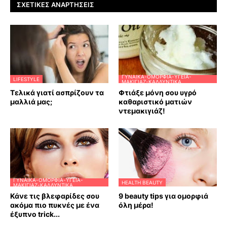
ΣΧΕΤΙΚΈΣ ΑΝΑΡΤΉΣΕΙΣ
ΓΥΝΑΊΚΑ-ΟΜΟΡΦΙΆ-ΥΓΕΊΑ-
LIFESTYLE
ΜΑΚΙΓΙΆΖ-ΚΑΛΛΥΝΤΙΚΆ
Τελικά γιατί ασπρίζουν τα
Φτιάξε μόνη σου υγρό
μαλλιά μας;
καθαριστικό ματιών
ντεμακιγιάζ!
ΓΥΝΑΊΚΑ-ΟΜΟΡΦΙΆ-ΥΓΕΊΑ-
HEALTH BEAUTY
ΜΑΚΙΓΙΆΖ-ΚΑΛΛΥΝΤΙΚΆ
Κάνε τις βλεφαρίδες σου
9 beauty tips για ομορφιά
ακόμα πιο πυκνές με ένα
όλη μέρα!
έξυπνο trick...