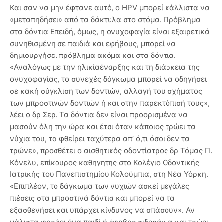
Και σαν να μην έφτανε αυτό, ο HPV μπορεί κάλλιστα να
«μεταπηδήσει» από τα δάκτυλα στο στόμα. Πρόβλημα
στα δόντια Επειδή, όμως, η ονυχοφαγία είναι εξαιρετικά
συνηθισμένη σε παιδιά και εφήβους, μπορεί να
δημιουργήσει πρόβλημα ακόμα και στα δόντια.
«Αναλόγως με την ηλικίαέναρξης και τη διάρκεια της
ονυχοφαγίας, το συνεχές δάγκωμα μπορεί να οδηγήσει
σε κακή σύγκλιση των δοντιών, αλλαγή του σχήματος
των μπροστινών δοντιών ή και στην παρεκτόπισή τους»,
λέει ο δρ Σερ. Τα δόντια δεν είναι προορισμένα να
μασούν όλη την ώρα και έτσι όταν κάποιος τρώει τα
νύχια του, τα φθείρει ταχύτερα απ’ ό,τι όσοι δεν τα
τρώνε», προσθέτει ο αισθητικός οδοντίατρος δρ Τόμας Π.
Κόνελυ, επίκουρος καθηγητής στο Κολέγιο Οδοντικής
Ιατρικής του Πανεπιστημίου Κολούμπια, στη Νέα Υόρκη.
«Επιπλέον, το δάγκωμα των νυχιών ασκεί μεγάλες
πιέσεις στα μπροστινά δόντια και μπορεί να τα
εξασθενήσει και υπάρχει κίνδυνος να σπάσουν». Αν
μάλιστα φοράει ένα παιδί ή έφηβος σιδεράκια και τρώει