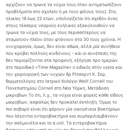
αρχίζουν να τρώνε τα νύχια τους όταν αντιμετωπίζουν
προβλήματα στο σχολείο ή με τους φίλους τους). Στις
ηλικίες 18 έως 22 ετών, υπολογίζεται ότι σχεδόν ένας
στους τέσσερις νεαρούς ενήλικες εξακολουθούν να
τρώνε τα νύχια τους, με τους περισσότερους να
σταματούν πλέον όταν φτάνουν στα 30 τους χρόνια. Η
ονυχοφαγία, όμως, δεν είναι αθώα, αλλά μία συνήθεια
που κρύβει πολλούς κινδύνους - και οι συνέπειές της
δεν περιορίζονται στα προφανή, εξήγησε προ ημερών
στο περιοδικό «Time Magazine» ο ειδικός στην υγεία και
την χειρουργική των νυχιών δρ Ρίτσαρντ Κ. Σερ,
δερματολόγος στο Ιατρικό Κολέγιο Weill Cornell του
Πανεπιστημίου Cornell στη Νέα Υόρκη. Μετάδοση
μικροβίων Το ότι, λ.χ., τα νύχια είναι φορείς κάθε είδους
μικροβίων, ασφαλώς δεν προκαλεί έκπληξη. Όμως το
πιο σοβαρό είναι ότι φέρουν μία οικογένεια βακτηρίων
που λέγονται εντεροβακτήρια και συμπεριλαμβάνουν
την σαλμονέλα και το e.coli. Τα εντεροβακτήρια
βρίσκουν κάτω από το νύχι το ιδανικό περιβάλλον για