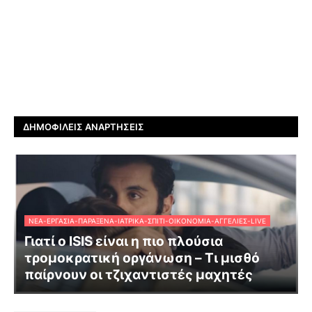
ΔΗΜΟΦΙΛΕΊΣ ΑΝΑΡΤΉΣΕΙΣ
ΝΈΑ-ΕΡΓΑΣΊΑ-ΠΑΡΆΞΕΝΑ-ΙΑΤΡΙΚΆ-ΣΠΊΤΙ-ΟΙΚΟΝΟΜΊΑ-ΑΓΓΕΛΊΕΣ-LIVE
Γιατί ο ISIS είναι η πιο πλούσια
τρομοκρατική οργάνωση – Τι μισθό
παίρνουν οι τζιχαντιστές μαχητές