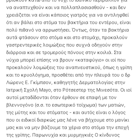
να αναπτυχθούν και να πολλαπλασιασθούν - και δεν
χρειάζεται να είναι κάποιος γιατρός για να αντιληφθεί
ότι αν βάλει στο στόμα του βακτήρια του εντέρου, είναι
πολύ πιθανό να αρρωστήσει. Όντως, όταν τα βακτήρια
αυτά φτάσουν στο στόμα και στο στομάχι, προκαλούν
γαστρεντερικές λοιμώξεις που συχνά οδηγούν στην
διάρροια και σε τρομερούς πόνους στην κοιλιά. Στα
νύχια μπορεί επίσης να βρουν «καταφύγιο» οι ιοί που
προκαλούν λοιμώξεις του αναπνευστικού, όπως η γρίπη
και το κρυολόγημα, προσθέτει από την πλευρά του ο δρ
Λώρενς Ε. Γκίμπσον, καθηγητής Δερματολογίας στην
Ιατρική Σχολή Mayo, στο Ρότσεστερ της Μινεσότα. Οι ιοί
αυτοί μεταδίδονται όταν έρθουν σε επαφή με τον
βλεννογόνο (σ.σ. το εσωτερικό τοίχωμα) των ματιών,
της μύτης και του στόματος - και αυτός είναι ο λόγος
που οι ειδικοί διαρκώς μας λένε να βήχουμε στο μανίκι
μας και να μην βάζουμε τα χέρια στο στόμα την εποχή
της γρίπης. Παρωνυχία και μυρμηγκιές Ο κίνδυνος