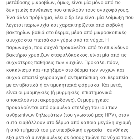
μετάδοσης μικροβίων, όμως, είναι μία μόνο από τις
δυνητικές συνέπειες που απειλούν τους ονυχοφάγους.
Ένα άλλο πρόβλημα, λέει ο δρ Σερ,είναι μία λοίμωξη που
λέγεται παρωνυχία και χαρακτηρίζεται από εισβολή
βακτηρίων βαθιά στο δέρμα, μέσα από μικροσκοπικές
αμυχές στα «πετσάκια» γύρω από τα νύχια. Η
παρωνυχία, που συχνά προκαλείται από το επικίνδυνο
βακτήριο χρυσίζων σταφυλόκοκκος, είναι μία από τις
συχνότερες παθήσεις των νυχιών. Προκαλεί πύον,
κοκκίνισμα και «πρήξιμο» στο δέρμα των νυχιών και
συχνά απαιτεί χειρουργική αντιμετώπιση και θεραπεία
με αντιβιοτικά ή αντιμυκητιακά φάρμακα. Και μετά,
είναι οι μυρμηγκιές (ή μυρμηκιές, επιστημονικά
αποκαλούνται ακροχορδόνες). Οι μυρμηγκιές
προκαλούνται από ορισμένα στελέχη του ιού των
ανθρωπίνων θηλωμάτων (του γνωστού μας HPV), όταν
αυτά εισβάλλουν στο δέρμα από κάποια μεγάλη σχισμή
ή από τμήματά του με υπερβολική υγρασία - συνθήκες
εξαιρετικά συνηθισμένες σε όσους τρώνε τα νύχια τους.