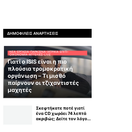
ΔΗΜΟΦΙΛΕΊΣ ΑΝΑΡΤΉΣΕΙΣ
ΝΈΑ-ΕΡΓΑΣΊΑ-ΠΑΡΆΞΕΝΑ-ΙΑΤΡΙΚΆ-ΣΠΊΤΙ-
ΟΙΚΟΝΟΜΊΑ-ΑΓΓΕΛΊΕΣ-LIVE
Γιατί ο ISIS είναι η πιο
πλούσια τρομοκρατική
οργάνωση – Τι μισθό
παίρνουν οι τζιχαντιστές
μαχητές
Σκεφτήκατε ποτέ γιατί
ένα CD χωράει 74 λεπτά
ακριβώς; Δείτε τον λόγο...