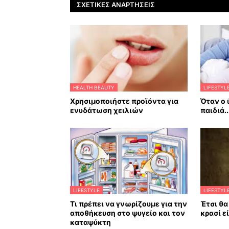
ΣΧΕΤΙΚΈΣ ΑΝΑΡΤΉΣΕΙΣ
HEALTH BEAUTY
LIFESTYL
Χρησιμοποιήστε προϊόντα για
Όταν ο 
ενυδάτωση χειλιών
παιδιά..
LIFESTYLE
LIFESTYL
Τι πρέπει να γνωρίζουμε για την
Έτσι θα
αποθήκευση στο ψυγείο και τον
κρασί ε
καταψύκτη