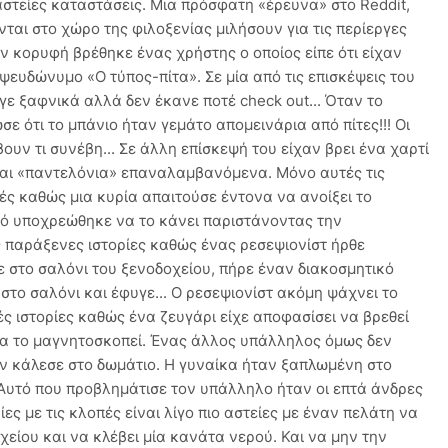
στείες καταστάσεις. Μια πρόσφατη «έρευνα» στο Reddit,
ται στο χώρο της φιλοξενίας μιλήσουν για τις περίεργες
ην κορυφή βρέθηκε ένας χρήστης ο οποίος είπε ότι είχαν
ψευδώνυμο «Ο τύπος-πίτα». Σε μία από τις επισκέψεις του
ε ξαφνικά αλλά δεν έκανε ποτέ check out... Όταν το
σε ότι το μπάνιο ήταν γεμάτο απομεινάρια από πίτες!!! Οι
ν τι συνέβη... Σε άλλη επίσκεψή του είχαν βρει ένα χαρτί
» και «παντελόνια» επαναλαμβανόμενα. Μόνο αυτές τις
εινές καθώς μια κυρία απαιτούσε έντονα να ανοίξει το
κό υποχρεώθηκε να το κάνει παριστάνοντας την
ς παράξενες ιστορίες καθώς ένας ρεσεψιονίστ ήρθε
 στο σαλόνι του ξενοδοχείου, πήρε έναν διακοσμητικό
στο σαλόνι και έφυγε... Ο ρεσεψιονίστ ακόμη ψάχνει το
ές ιστορίες καθώς ένα ζευγάρι είχε αποφασίσει να βρεθεί
να το μαγνητοσκοπεί. Ένας άλλος υπάλληλος όμως δεν
τον κάλεσε στο δωμάτιο. Η γυναίκα ήταν ξαπλωμένη στο
 Αυτό που προβλημάτισε τον υπάλληλο ήταν οι επτά άνδρες
ίες με τις κλοπές είναι λίγο πιο αστείες με έναν πελάτη να
χείου και να κλέβει μία κανάτα νερού. Και να μην την