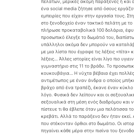
πελατών, μερικές ακόμη παράξενες ή και α
ένα social media ζήτησε από όσους εργάζον
εμπειρίες που είχαν στην εργασία τους. Στ
στο ξενοδοχείο έναν τακτικό πελάτη με το 
πλήρωσε προκαταβολικά 100 δολάρια, έφυγ
προσωπικό έλεγξε το δωμάτιό του, διαπίστω
υπάλληλοι ακόμα δεν μπορούν να καταλάβου
με μια λίστα που έγραφε τις λέξεις «πίτα
λέξεις... Άλλες ιστορίες είναι λίγο πιο υγι
γυμναστήριο στις 11 το βράδυ. Το προσωπι
κουκουβάγια... Η νύχτα βέβαια έχει πολλέ
αντιμέτωπος με έναν άνδρα ο οποίος μπήκε
βράχο από ένα τραπέζι, έκανε έναν κύκλο 
λόγο. Φυσικά δεν λείπουν και οι σεξουαλικ
σεξουαλικά στη μέση ενός διαδρόμου και 
πίστευε τι θα έβλεπε όταν μια πελάτισσα 
κρεβάτι. Αλλά το παράξενο δεν ήταν εκεί.
που στέκονταν όρθιοι στο δωμάτιο. Οι ιστορ
πηγαίνει κάθε μέρα στην πισίνα του ξενοδο