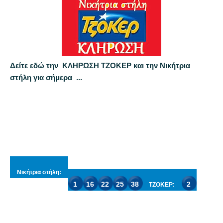
Δείτε εδώ την
ΚΛΗΡΩΣΗ ΤΖΟΚΕΡ και την
Νικήτρια
στήλη για σήμερα
...
KLIROSI
TZOKER Νικήτρια στήλη σήμερα
Κληρώσεις ΤΖΟΚΕΡ NOYMERA Κληρώσεις
ΠΡΟΤΟ ARTHMOI KLIROTHIKAN SIMERA TZOKER PROTO NIKITRIA STILI KERDI TZAK
POT TZOKER PROTO ΣΗΜΕΡΑ ΑΡΙΘΜΟΙ ΝΟΥΜΕΡΑ ΚΛΗΡΩΘΗΚΑΝ ΠΡΟΤΟ ΤΖΟΚΕΡ
ΤΖΑΚΠΟΤ ΟΠΑΠ OPAP TZOKER
Νικήτρια στήλη:
1
16
22
25
38
2
ΤΖΟΚΕΡ:
αποτελ
εσματα τζοκερ κληρωση τζοκερ ΤΖΟΚΕΡ proto tzoker αποτελεσματα opap joker
apotelesmata klirosi tzoker οπαπ κληρωση τζοκερ goker apotelesmata ΠΡΟΤΟ ΤΖΟΚΕΡ