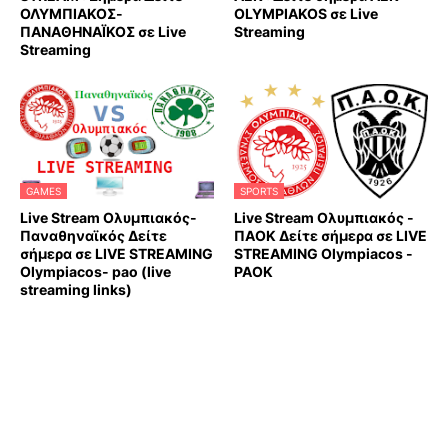
ΟΛΥΜΠΙΑΚΟΣ-
OLYMPIAKOS σε Live
ΠΑΝΑΘΗΝΑΪΚΟΣ σε Live
Streaming
Streaming
GAMES
SPORTS
Live Stream Ολυμπιακός-
Live Stream Ολυμπιακός -
Παναθηναϊκός Δείτε
ΠΑΟΚ Δείτε σήμερα σε LIVE
σήμερα σε LIVE STREAMING
STREAMING Olympiacos -
Olympiacos- pao (live
PAOK
streaming links)