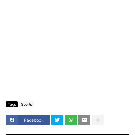
Tags
Sports
Facebook