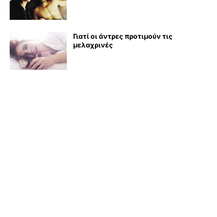
Γιατί οι άντρες προτιμούν τις
μελαχρινές