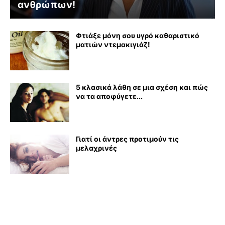
ανθρώπων!
Φτιάξε μόνη σου υγρό καθαριστικό
ματιών ντεμακιγιάζ!
5 κλασικά λάθη σε μια σχέση και πώς
να τα αποφύγετε...
Γιατί οι άντρες προτιμούν τις
μελαχρινές