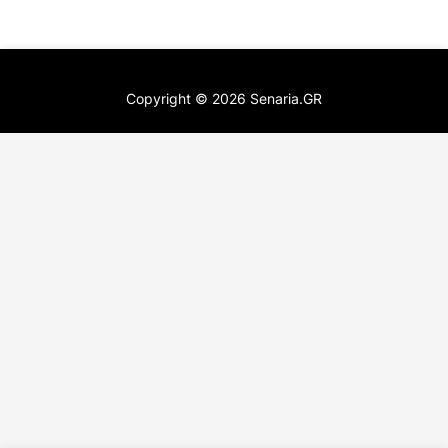
Copyright ©
2026
Senaria.GR