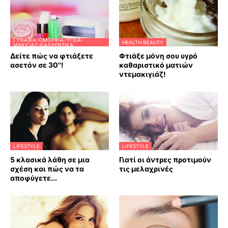
ΓΥΝΑΊΚΑ-ΟΜΟΡΦΙΆ-ΥΓΕΊΑ-
HEALTH BEAUTY
ΜΑΚΙΓΙΆΖ-ΚΑΛΛΥΝΤΙΚΆ
Δείτε πώς να φτιάξετε
Φτιάξε μόνη σου υγρό
ασετόν σε 30''!
καθαριστικό ματιών
ντεμακιγιάζ!
LIFESTYLE
LIFESTYLE
5 κλασικά λάθη σε μια
Γιατί οι άντρες προτιμούν
σχέση και πώς να τα
τις μελαχρινές
αποφύγετε...