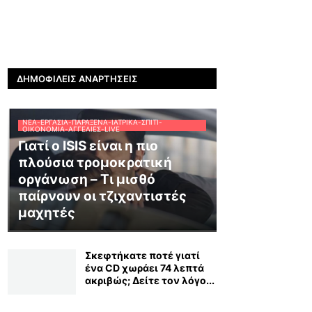
ΔΗΜΟΦΙΛΕΊΣ ΑΝΑΡΤΉΣΕΙΣ
ΝΈΑ-ΕΡΓΑΣΊΑ-ΠΑΡΆΞΕΝΑ-ΙΑΤΡΙΚΆ-ΣΠΊΤΙ-
ΟΙΚΟΝΟΜΊΑ-ΑΓΓΕΛΊΕΣ-LIVE
Γιατί ο ISIS είναι η πιο
πλούσια τρομοκρατική
οργάνωση – Τι μισθό
παίρνουν οι τζιχαντιστές
μαχητές
Σκεφτήκατε ποτέ γιατί
ένα CD χωράει 74 λεπτά
ακριβώς; Δείτε τον λόγο...