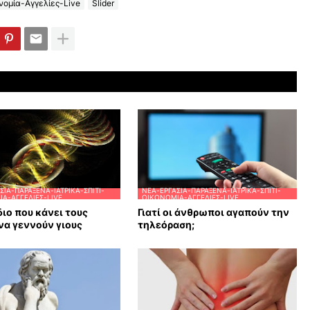
ομία-Αγγελίες-Live
Slider
ΣΊΑ-ΠΑΡΆΞΕΝΑ-ΙΑΤΡΙΚΆ-ΣΠΊΤΙ-
ΝΈΑ-ΕΡΓΑΣΊΑ-ΠΑΡΆΞΕΝΑ-ΙΑΤΡΙΚΆ-ΣΠΊΤΙ-
Α-ΑΓΓΕΛΊΕΣ-LIVE
ΟΙΚΟΝΟΜΊΑ-ΑΓΓΕΛΊΕΣ-LIVE
διο που κάνει τους
Γιατί οι άνθρωποι αγαπούν την
να γεννούν γιους
τηλεόραση;