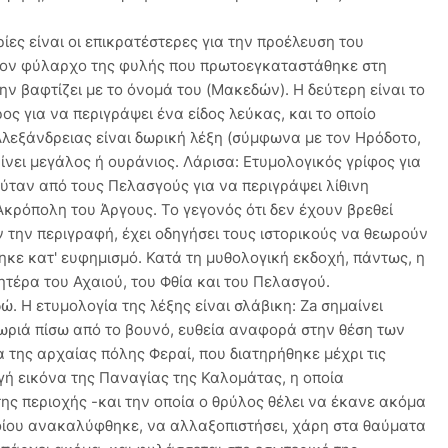
ες είναι οι επικρατέστερες για την προέλευση του
 τον φύλαρχο της φυλής που πρωτοεγκαταστάθηκε στη
την βαφτίζει με το όνομά του (Μακεδών). Η δεύτερη είναι το
ος για να περιγράψει ένα είδος λεύκας, και το οποίο
λεξάνδρειας είναι δωρική λέξη (σύμφωνα με τον Ηρόδοτο,
νει μεγάλος ή ουράνιος. Λάρισα: Ετυμολογικός γρίφος για
ούταν από τους Πελασγούς για να περιγράψει λίθινη
κρόπολη του Άργους. Το γεγονός ότι δεν έχουν βρεθεί
ν την περιγραφή, έχει οδηγήσει τους ιστορικούς να θεωρούν
ηκε κατ' ευφημισμό. Κατά τη μυθολογική εκδοχή, πάντως, η
τέρα του Αχαιού, του Φθία και του Πελασγού.
 Η ετυμολογία της λέξης είναι σλάβικη: Za σημαίνει
 χωριά πίσω από το βουνό, ευθεία αναφορά στην θέση των
της αρχαίας πόλης Φεραί, που διατηρήθηκε μέχρι τις
γή εικόνα της Παναγίας της Καλομάτας, η οποία
ς περιοχής -και την οποία ο θρύλος θέλει να έκανε ακόμα
οίου ανακαλύφθηκε, να αλλαξοπιστήσει, χάρη στα θαύματα