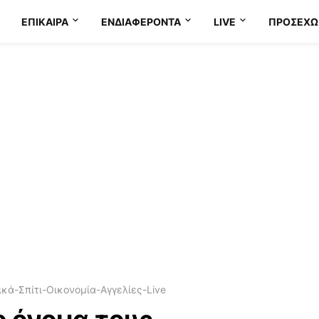
ΕΠΊΚΑΙΡΑ
ΕΝΔΙΑΦΈΡΟΝΤΑ
LIVE
ΠΡΟΣΕΧΩ
κά-Σπίτι-Οικονομία-Αγγελίες-Live