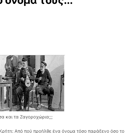
 όνομα τους...
σα και τα Ζαγοροχώρια;;;
 Κρήτη; Από πού προήλθε ένα όνομα τόσο παράξενο όσο το