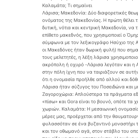
Καλαμάτα; Τι σημαίνει
Λάρισα; Μακεδονία: Δύο διαφορετικές θεωρί
ονόματος της Μακεδονίας. Η πρώτη θέλει
δυτική, νότια και κεντρική Μακεδονία, να 
επίθετο μακεδνός, που χρησιμοποιεί ο Όμηρ
σύμφωνα με τον λεξικογράφο Ησύχιο της Α
οι Μακεδόνες ήταν δωρική φυλή) που σημαί
τους μελετητές, η λέξη λάρισα χρησιμοποι
ακρόπολη ή οχυρό -Λάρισα λεγόταν και η Α
στην πόλη ίχνη που να ταιριάζουν σε αυτή
ότι η ονομασία προήλθε από αλλού και δόθ
Λάρισα ήταν σύζυγος του Ποσειδώνα και μη
Ζαγοροχώρια: Απλούστερα τα πράγματα εδώ.
«πίσω» και Gora είναι το βουνό, οπότε τα
χωριών. Καλαμάτα: Η μεσαιωνική ονομασία 
μέρες μας, προέρχεται από την θαυματουρ
φυλασσόταν σε ένα βυζαντινό μοναστήρι τη
και τον οθωμανό αγά, στον στάβλο του οπ