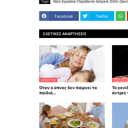
Tags
Νέα-Εργασία-Παράξενα-Ιατρικά-Σπίτι-Οικον
Facebook
Twitter
ΣΧΕΤΙΚΈΣ ΑΝΑΡΤΉΣΕΙΣ
ΝΈΑ-ΕΡΓΑ
LIFESTYLE
ΟΙΚΟΝΟΜΊ
Όταν ο ύπνος δεν παίρνει τα
Το γονί
παιδιά...
άντρες 