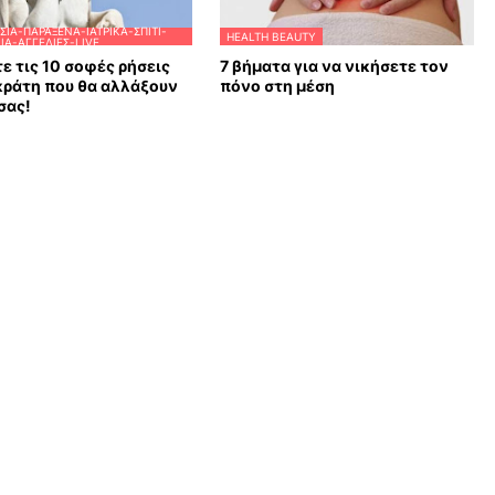
ΣΊΑ-ΠΑΡΆΞΕΝΑ-ΙΑΤΡΙΚΆ-ΣΠΊΤΙ-
HEALTH BEAUTY
Α-ΑΓΓΕΛΊΕΣ-LIVE
ε τις 10 σοφές ρήσεις
7 βήματα για να νικήσετε τον
κράτη που θα αλλάξουν
πόνο στη μέση
σας!