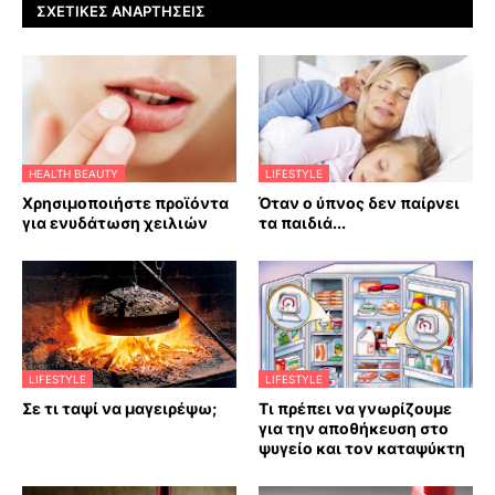
ΣΧΕΤΙΚΈΣ ΑΝΑΡΤΉΣΕΙΣ
HEALTH BEAUTY
LIFESTYLE
Χρησιμοποιήστε προϊόντα
Όταν ο ύπνος δεν παίρνει
για ενυδάτωση χειλιών
τα παιδιά...
LIFESTYLE
LIFESTYLE
Σε τι ταψί να μαγειρέψω;
Τι πρέπει να γνωρίζουμε
για την αποθήκευση στο
ψυγείο και τον καταψύκτη