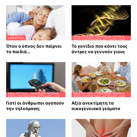
ΝΈΑ-ΕΡΓΑΣΊΑ-ΠΑΡΆΞΕΝΑ-ΙΑΤΡΙΚΆ-
LIFESTYLE
ΣΠΊΤΙ-ΟΙΚΟΝΟΜΊΑ-ΑΓΓΕΛΊΕΣ-LIVE
Όταν ο ύπνος δεν παίρνει
Το γονίδιο που κάνει τους
τα παιδιά...
άντρες να γεννούν γιους
ΝΈΑ-ΕΡΓΑΣΊΑ-ΠΑΡΆΞΕΝΑ-ΙΑΤΡΙΚΆ-
ΝΈΑ-ΕΡΓΑΣΊΑ-ΠΑΡΆΞΕΝΑ-ΙΑΤΡΙΚΆ-
ΣΠΊΤΙ-ΟΙΚΟΝΟΜΊΑ-ΑΓΓΕΛΊΕΣ-LIVE
ΣΠΊΤΙ-ΟΙΚΟΝΟΜΊΑ-ΑΓΓΕΛΊΕΣ-LIVE
Γιατί οι άνθρωποι αγαπούν
Αξία ανεκτίμητη τα
την τηλεόραση;
οικογενειακά γεύματα