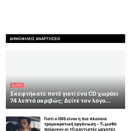
ΔΗΜΟΦΙΛΕΊΣ ΑΝΑΡΤΉΣΕΙΣ
SLIDER
Σκεφτήκατε ποτέ γιατί ένα CD χωράει
74 λεπτά ακριβώς; Δείτε τον λόγο...
Γιατί ο ISIS είναι η πιο πλούσια
τρομοκρατική οργάνωση – Τι μισθό
παίρνουν οι τζιχαντιστές μαχητές