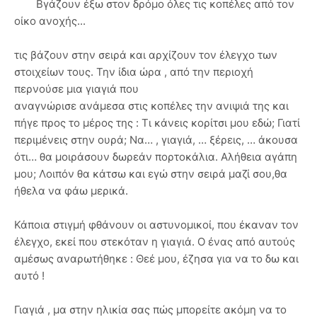
Βγάζουν έξω στον δρόμο όλες τις κοπέλες από τον
οίκο ανοχής...
τις βάζουν στην σειρά και αρχίζουν τον έλεγχο των
στοιχείων τους. Την ίδια ώρα , από την περιοχή
περνούσε μια γιαγιά που
αναγνώρισε ανάμεσα στις κοπέλες την ανιψιά της και
πήγε προς το μέρος της : Τι κάνεις κορίτσι μου εδώ; Γιατί
περιμένεις στην ουρά; Να… , γιαγιά, … ξέρεις, … άκουσα
ότι… θα μοιράσουν δωρεάν πορτοκάλια. Αλήθεια αγάπη
μου; Λοιπόν θα κάτσω και εγώ στην σειρά μαζί σου,θα
ήθελα να φάω μερικά.
Κάποια στιγμή φθάνουν οι αστυνομικοί, που έκαναν τον
έλεγχο, εκεί που στεκόταν η γιαγιά. Ο ένας από αυτούς
αμέσως αναρωτήθηκε : Θεέ μου, έζησα για να το δω και
αυτό !
Γιαγιά , μα στην ηλικία σας πώς μπορείτε ακόμη να το