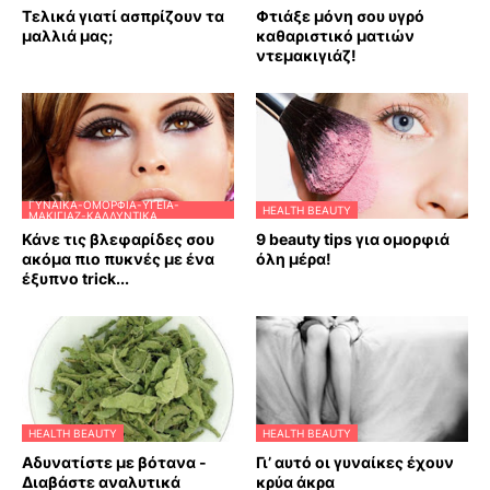
Τελικά γιατί ασπρίζουν τα
Φτιάξε μόνη σου υγρό
μαλλιά μας;
καθαριστικό ματιών
ντεμακιγιάζ!
ΓΥΝΑΊΚΑ-ΟΜΟΡΦΙΆ-ΥΓΕΊΑ-
HEALTH BEAUTY
ΜΑΚΙΓΙΆΖ-ΚΑΛΛΥΝΤΙΚΆ
Κάνε τις βλεφαρίδες σου
9 beauty tips για ομορφιά
ακόμα πιο πυκνές με ένα
όλη μέρα!
έξυπνο trick...
HEALTH BEAUTY
HEALTH BEAUTY
Αδυνατίστε με βότανα -
Γι’ αυτό οι γυναίκες έχουν
Διαβάστε αναλυτικά
κρύα άκρα