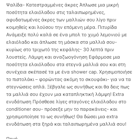
Ψαλίδα- Κατεστραμμένες άκρες Άπλωσε μια μικρή
ποσότητα ελαιόλαδου στις ταλαιπωρημένες,
αφυδατωμένες άκρες των μαλλιών σου λίγο πριν
κοιμηθείς και λούσου την επόμενη μέρα. Πιτυρίδα
Ανάμειξε πολύ καλά σε ένα μπολ το χυμό λεμονιού με
ελαιόλαδο και άπλωσε τη μάσκα στα μαλλιά σου-
κυρίως στο τριχωτό της κεφάλης- 30 λεπτά πριν
λουστείς. Λάμψη και αναζωογόνηση Εφάρμοσε μια
ποσότητα ελαιόλαδου στα στεγνά μαλλιά σου και στη
συνέχεια σκέπασέ τα με ένα shower cap. Χρησιμοποιήσε
το πιστολάκι – φορώντας ακόμη το σκουφάκι- για να τα
στεγνώσεις απλά. Ξέβγαλε ως συνήθως και θα δεις πως
τα μαλλιά σου έχουν μια καταπληκτική λάμψη! Extra
ενυδάτωση Πρόσθεσε λίγες σταγόνες ελαιόλαδου στο
conditioner σου- πρόσεξε μην το παρακάνεις- και
χρησιμοποίησε το ως συνήθως! Θα δώσει μια extra
ενυδάτωση στα ξηρά και ταλαιπωρημένα μαλλιά σου!
Πηγή