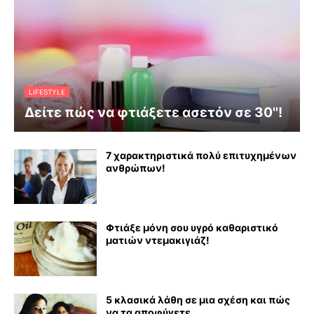
LIFESTYLE
Δείτε πώς να φτιάξετε ασετόν σε 30''!
7 χαρακτηριστικά πολύ επιτυχημένων
ανθρώπων!
Φτιάξε μόνη σου υγρό καθαριστικό
ματιών ντεμακιγιάζ!
5 κλασικά λάθη σε μια σχέση και πώς
να τα αποφύγετε...