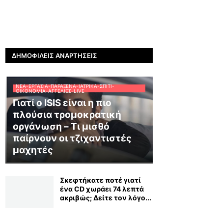
ΔΗΜΟΦΙΛΕΊΣ ΑΝΑΡΤΉΣΕΙΣ
ΝΈΑ-ΕΡΓΑΣΊΑ-ΠΑΡΆΞΕΝΑ-ΙΑΤΡΙΚΆ-ΣΠΊΤΙ-
ΟΙΚΟΝΟΜΊΑ-ΑΓΓΕΛΊΕΣ-LIVE
Γιατί ο ISIS είναι η πιο
πλούσια τρομοκρατική
οργάνωση – Τι μισθό
παίρνουν οι τζιχαντιστές
μαχητές
Σκεφτήκατε ποτέ γιατί
ένα CD χωράει 74 λεπτά
ακριβώς; Δείτε τον λόγο...