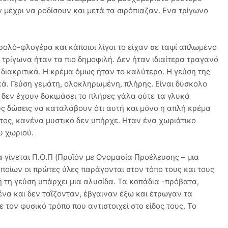
 μέχρι να ροδίσουν και μετά τα σιρόπιαζαν. Ενα τρίγωνο
 ρολό-φλογέρα και κάποιοι λίγοι το είχαν σε ταψί απλωμένο
τρίγωνα ήταν τα πιο δημοφιλή. Δεν ήταν ιδιαίτερα τραγανό
διακριτικά. Η κρέμα όμως ήταν το καλύτερο. Η γεύση της
ικά. Γεύση γεμάτη, ολοκληρωμένη, πλήρης. Είναι δύσκολο
 δεν έχουν δοκιμάσει το πλήρες γάλα ούτε τα γλυκά
ους δώσεις να καταλάβουν ότι αυτή και μόνο η απλή κρέμα
ος, κανένα μυστικό δεν υπήρχε. Ηταν ένα χωριάτικο
υ χωριού.
 γίνεται Π.Ο.Π (Προϊόν με Ονομασία Προέλευσης – μια
ποίων οι πρώτες ύλες παράγονται στον τόπο τους και τους
ή τη γεύση υπάρχει μια αλυσίδα. Τα κοπάδια -πρόβατα,
ένα και δεν ταΐζονταν, έβγαιναν έξω και έτρωγαν τα
τον φυσικό τρόπο που αντιστοιχεί στο είδος τους. Το