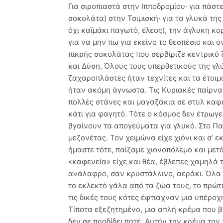
Για σιροπιαστά στην Ιπποδρομίου· για πάστ
σοκολάτα) στην Τσιμισκή· για τα γλυκά της
όχι καϊμάκι παγωτό, έλεος), την άγλυκη κ
για να μην πω για εκείνο το θεσπέσιο και 
πικρής σοκολάτας που σερβίριζε κεντρικό
και Δύση. Όλους τους υπερθετικούς της γλύ
ζαχαροπλάστες ήταν τεχνίτες και τα έτοιμ
ήταν ακόμη άγνωστα. Τις Κυριακές παίρνα
πολλές στάνες και μαγαζάκια σε στυλ καφ
κάτι για φαγητό. Τότε ο κόσμος δεν έτρωγε
βγαίνουν τα απογεύματα για γλυκό. Στο Π
μεζονέτας. Τον χειμώνα είχε χιόνι και σ’ 
ήμαστε τότε, παίζαμε χιονοπόλεμο και μετ
«καφενεία» είχε και θέα, έβλεπες χαμηλά 
ανάλαφρο, σαν κρυστάλλινο, αεράκι. Όλα 
το εκλεκτό γάλα από τα ζώα τους, το πρώ
τις δικές τους κότες έφτιαχναν μια υπέρο
Τίποτα εξεζητημένο, μια απλή κρέμα που 
δεν σε προδίδει ποτέ. Αυτήν την κρέμα τη