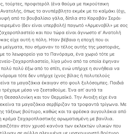
ες, τούρτες, προφιτερόλ (ένα θαύμα με πικρούτσικη
 Ανατολής, όπως το ανυπέρβλητο εκμέκ με το καϊμάκι (όχι,
ορυφή από το βουβαλίσιο γάλα, δίπλα στο Καραβάν Σεράι·
ονειρεμένο (δεν είναι υπερβολή) παγωτό «Αρμενοβίλ» με σος
 ζαχαροπλαστείο και που τώρα είναι άγνωστο σ’ Ανατολή
κας είχε αυτή η πόλη. Ηταν βέβαια η εποχή που οι
α μείγματα, που σήμαναν το τέλος αυτής της μαστοριάς,
με το λεωφορείο για το Πανόραμα, ένα χωριό τότε με
ενείο-ζαχαροπλαστείο, λίγα μόνο από τα οποία έψηναν
 πολύ πολύ έξω από το σπίτι, ενώ υπήρχε η συνήθεια να
ανόραμα τότε δεν υπήρχε ίχνος βίλας ή πολυτελούς
εκείνα τα μαγαζάκια έκαιγαν στο φουλ ξυλόσομπες. Παιδιά
ά τρέχαμε μέσα να ζεσταθούμε. Ένα απ’ αυτά τα
τη Θεσσαλονίκη και τον Θερμαϊκό. Την Ανοιξη είχε ένα
εκείνα τα μαγαζάκια σερβίριζαν τα τροφαντά τρίγωνα. Με
της τάξεως βούτυρο, καθώς και τα φρέσκα αυγουλάκια από
χη κρέμα ζαχαροπλαστικής αρωματισμένη με βανίλια.
βασιζόταν στον χρυσό κανόνα των εκλεκτών υλικών που
ν τύλιγαν σε φύλλα αλειμμένα με μοσχομυριστό βούτυρο