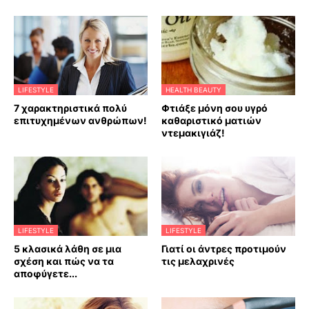
LIFESTYLE
HEALTH BEAUTY
7 χαρακτηριστικά πολύ
Φτιάξε μόνη σου υγρό
επιτυχημένων ανθρώπων!
καθαριστικό ματιών
ντεμακιγιάζ!
LIFESTYLE
LIFESTYLE
5 κλασικά λάθη σε μια
Γιατί οι άντρες προτιμούν
σχέση και πώς να τα
τις μελαχρινές
αποφύγετε...