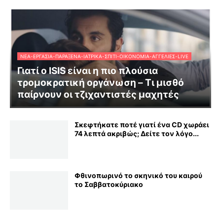
ΝΈΑ-ΕΡΓΑΣΊΑ-ΠΑΡΆΞΕΝΑ-ΙΑΤΡΙΚΆ-ΣΠΊΤΙ-ΟΙΚΟΝΟΜΊΑ-ΑΓΓΕΛΊΕΣ-LIVE
Γιατί ο ISIS είναι η πιο πλούσια
τρομοκρατική οργάνωση – Τι μισθό
παίρνουν οι τζιχαντιστές μαχητές
Σκεφτήκατε ποτέ γιατί ένα CD χωράει
74 λεπτά ακριβώς; Δείτε τον λόγο...
Φθινοπωρινό το σκηνικό του καιρού
το Σαββατοκύριακο