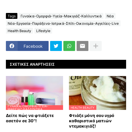
Tags
Γυναίκα-Ομορφιά-Υγεία-Μακιγιάζ-Καλλυντικά
Νέα
Νέα-Εργασία-Παράξενα-Ιατρικά-Σπίτι-Οικονομία-Αγγελίες-Live
Health Beauty
Lifestyle
Facebook
ΣΧΕΤΙΚΈΣ ΑΝΑΡΤΉΣΕΙΣ
ΓΥΝΑΊΚΑ-ΟΜΟΡΦΙΆ-ΥΓΕΊΑ-
HEALTH BEAUTY
ΜΑΚΙΓΙΆΖ-ΚΑΛΛΥΝΤΙΚΆ
Δείτε πώς να φτιάξετε
Φτιάξε μόνη σου υγρό
ασετόν σε 30''!
καθαριστικό ματιών
ντεμακιγιάζ!