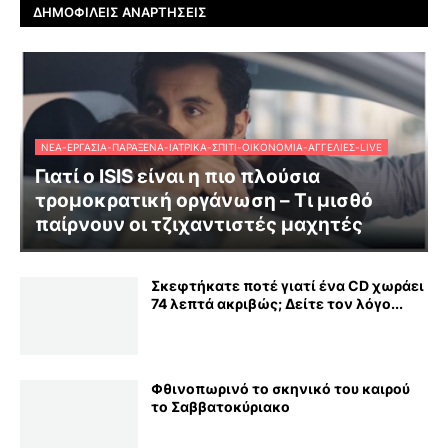
ΔΗΜΟΦΙΛΕΊΣ ΑΝΑΡΤΉΣΕΙΣ
ΝΈΑ-ΕΡΓΑΣΊΑ-ΠΑΡΆΞΕΝΑ-ΙΑΤΡΙΚΆ-ΣΠΊΤΙ-ΟΙΚΟΝΟΜΊΑ-ΑΓΓΕΛΊΕΣ-LIVE
Γιατί ο ISIS είναι η πιο πλούσια
τρομοκρατική οργάνωση – Τι μισθό
παίρνουν οι τζιχαντιστές μαχητές
Σκεφτήκατε ποτέ γιατί ένα CD χωράει
74 λεπτά ακριβώς; Δείτε τον λόγο...
Φθινοπωρινό το σκηνικό του καιρού
το Σαββατοκύριακο