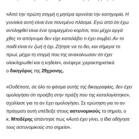
«
Από την πρώτη στιγμή η μητέρα αρνείται την κατηγορία. Η
γυναίκα αυτή είναι ένα πονεμένο πλάσμα. Εγώ από ότι έχω
αντιληφθεί είναι ένα τρομαγμένο κορίτσι, που μέχρι αργά
χθες το απόγευμα δεν είχε καταλάβει τι έχει συμβεί. Αν το
παιδί είναι εν ζωή ή όχι. Ζήτησε να το δει, και σήμερα το
πρωί, μέχρι τη στιγμή που της ανακοίνωσαν ότι έχει
ολοκληρωθεί και η κηδεία
», ανέφερε χαρακτηριστικά
ο
δικηγόρος
της
29χρονης.
«
Ουδέποτε, σε όλο το φάσμα αυτής της δικογραφίας, δεν έχει
ομολογήσει ότι προέβη στην πράξη που της καταλογίστηκε
»,
σχολίασε για το αν έχει ομολογήσει. Σε ερώτηση για το αν
πράγματι αυτή υπέδειξε στους
αστυνομικούς
το σημείο, ο
κ.
Μπιδέρης
απάντησε πως «
Αυτό έχει γίνει, η ίδια οδήγησε
τους αστυνομικούς στο σημείο
».