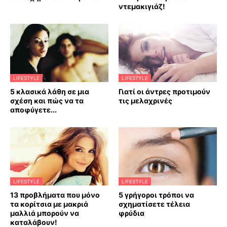
ντεμακιγιάζ!
LIFESTYLE
LIFESTYLE
5 κλασικά λάθη σε μια
Γιατί οι άντρες προτιμούν
σχέση και πώς να τα
τις μελαχρινές
αποφύγετε...
LIFESTYLE
LIFESTYLE
13 προβλήματα που μόνο
5 γρήγοροι τρόποι να
τα κορίτσια με μακριά
σχηματίσετε τέλεια
μαλλιά μπορούν να
φρύδια
καταλάβουν!