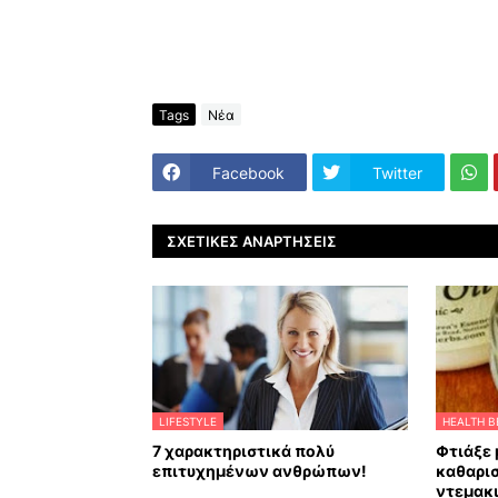
Tags
Νέα
Facebook
Twitter
ΣΧΕΤΙΚΈΣ ΑΝΑΡΤΉΣΕΙΣ
LIFESTYLE
HEALTH B
7 χαρακτηριστικά πολύ
Φτιάξε 
επιτυχημένων ανθρώπων!
καθαρι
ντεμακι