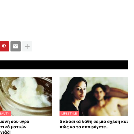
EAUTY
LIFESTYLE
μόνη σου υγρό
5 κλασικά λάθη σε μια σχέση και
στικό ματιών
πώς να τα αποφύγετε...
γιάζ!