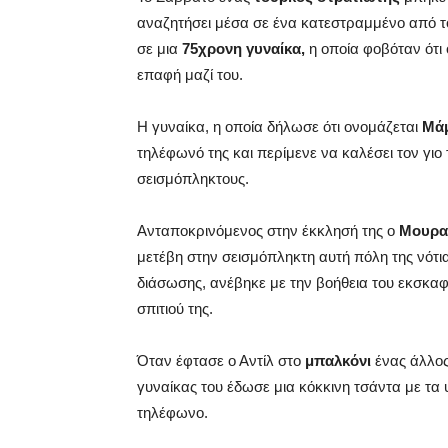
αναζητήσει μέσα σε ένα κατεστραμμένο από το
σε μια
75χρονη γυναίκα,
η οποία φοβόταν ότι 
επαφή μαζί του.
Η γυναίκα, η οποία δήλωσε ότι ονομάζεται
Μά
τηλέφωνό της και περίμενε να καλέσει τον γιο 
σεισμόπληκτους.
Ανταποκρινόμενος στην έκκλησή της ο
Μουρατ
μετέβη στην σεισμόπληκτη αυτή πόλη της νότι
διάσωσης, ανέβηκε με την βοήθεια του εκσκα
σπιτιού της.
Όταν έφτασε ο Αντίλ στο
μπαλκόνι
ένας άλλο
γυναίκας του έδωσε μια κόκκινη τσάντα με τα 
τηλέφωνο.