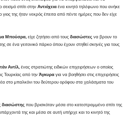
 σεισμό σπίτι στην
Αντιόχεια
ένα κινητό τηλέφωνο που ανήκε
ο γιος της ήταν νεκρός έπειτα από πέντε ημέρες που δεν είχε
μα Μπούσρα,
είχε ζητήσει από τους
διασώστες
να βρουν το
της σε ένα γειτονικό πάρκο όπου έχουν στηθεί σκηνές για τους
άν Αντίλ,
ένας στρατιώτης ειδικών επιχειρήσεων ο οποίος
ας Τουρκίας από την
Άγκυρα
για να βοηθήσει στις επιχειρήσεις
φέα στο μπαλκόνι του δεύτερου ορόφου στα χαλάσματα του
ς
διασώστης
που βρισκόταν μέσα στο κατεστραμμένο σπίτι της
υπάρχοντά της και μέσα σε αυτή υπήρχε και το κινητό της