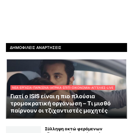
ΔΗΜΟΦΙΛΕΊΣ ΑΝΑΡΤΉΣΕΙΣ
ΝΈΑ-ΕΡΓΑΣΊΑ-ΠΑΡΆΞΕΝΑ-ΙΑΤΡΙΚΆ-ΣΠΊΤΙ-ΟΙΚΟΝΟΜΊΑ-ΑΓΓΕΛΊΕΣ-LIVE
Γιατί ο ISIS είναι η πιο πλούσια
τρομοκρατική οργάνωση – Τι μισθό
παίρνουν οι τζιχαντιστές μαχητές
Σύλληψη οκτώ φερόμενων